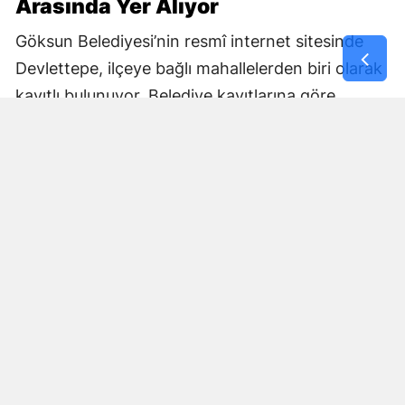
Arasında Yer Alıyor
Göksun Belediyesi’nin resmî internet sitesinde
Devlettepe, ilçeye bağlı mahallelerden biri olarak
kayıtlı bulunuyor. Belediye kayıtlarına göre
mahallenin muhtarlık bilgileri de kurumun
internet sitesi üzerinden yayımlanıyor.
Göksun Belediyesi, ilçe genelinde belediye
hizmetlerini mahalle bazında yürütürken,
Devlettepe Mahallesi TOKİ Konutlarında
gerçekleştirilen son çalışma da çevre temizliğine
yönelik saha faaliyetlerinin bir parçası oldu.
Çalışmaların ardından TOKİ yerleşkesinde daha
temiz ve düzenli bir çevre oluşturulması
amaçlandı.