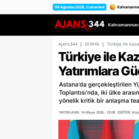
08 Ağustos 2026, Cumartesi
Kahramanmara
Ajans344
|
DÜNYA
|
Türkiye ile Kaz
Türkiye ile Ka
Yatırımlara G
Astana’da gerçekleştirilen Yü
Toplantısı’nda, iki ülke aras
yönelik kritik bir anlaşma teat
YAYINLAMA: 14 Mayıs 2026 - 23:00
EDİTÖR: Ati