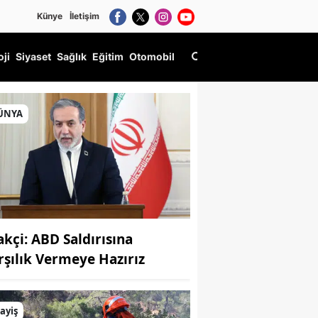
Künye
İletişim
oji
Siyaset
Sağlık
Eğitim
Otomobil
ÜNYA
akçi: ABD Saldırısına
rşılık Vermeye Hazırız
ayiş