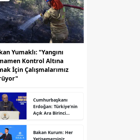
kan Yumaklı: "Yangını
mamen Kontrol Altına
mak İçin Çalışmalarımız
rüyor"
Cumhurbaşkanı
Erdoğan: Türkiye’nin
Açık Ara Birinci
Partisiyiz
Bakan Kurum: Her
r
Yetişemezsiniz