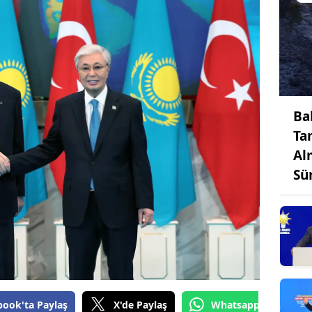
Ba
Ta
Al
Sü
book'ta Paylaş
X'de Paylaş
Whatsapp'tan Gönde