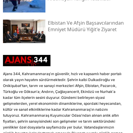
Elbistan Ve Afşin Başsavcılarından
Emniyet Müdürü Yiğit'e Ziyaret
Ajans 344, Kahramanmaraş'ın güvenilir, hızlı ve kapsamlı haber portalı
olarak yayın hayatını sürdürmektedir. Şehrin kalbi Dulkadiroğlu ve
Onikişubat'tan, tarım ve sanayi merkezleri Afşin, Elbistan, Pazarcık,
Türkoğlu ve Göksun'a; Andırın, Çağlayancerit, Ekinözü ve Nurhak'a
kadar tüm ilçelerin sesini duyurur. Gündemi belirleyen siyasi
gelişmelerden, yerel ekonominin dinamiklerine, spordaki heyecandan,
kültür ve sanat etkinliklerine kadar Kahramanmaraş'ın nabzını
tutuyoruz. Kahramanmaraş Kuyumcular Odası'ndan alınan anlık altın
fiyatları, şehrin sanayisindeki son gelişmeler ve tarım sektöründeki
yenilikler özel dosyalarla sayfamızda yer bulur. Vatandaşlarımızın