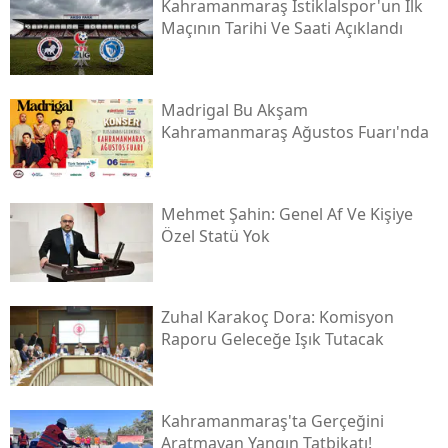
Kahramanmaraş İstiklalspor'un İlk
Maçının Tarihi Ve Saati Açıklandı
Madrigal Bu Akşam
Kahramanmaraş Ağustos Fuarı'nda
Mehmet Şahin: Genel Af Ve Kişiye
Özel Statü Yok
Zuhal Karakoç Dora: Komisyon
Raporu Geleceğe Işık Tutacak
Kahramanmaraş'ta Gerçeğini
Aratmayan Yangın Tatbikatı!