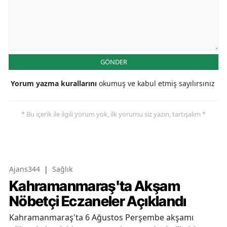
GÖNDER
Yorum yazma kurallarını
okumuş ve kabul etmiş sayılırsınız
* Bu içerik ile ilgili yorum yok, ilk yorumu siz yazın, tartışalım *
Ajans344
|
Sağlık
Kahramanmaraş'ta Akşam
Nöbetçi Eczaneler Açıklandı
Kahramanmaraş'ta 6 Ağustos Perşembe akşamı