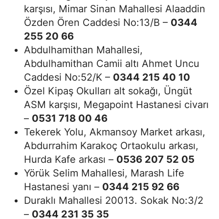
karşısı, Mimar Sinan Mahallesi Alaaddin
Özden Ören Caddesi No:13/B –
0344
255 20 66
Abdulhamithan Mahallesi,
Abdulhamithan Camii altı Ahmet Uncu
Caddesi No:52/K –
0344 215 40 10
Özel Kipaş Okulları alt sokağı, Üngüt
ASM karşısı, Megapoint Hastanesi civarı
–
0531 718 00 46
Tekerek Yolu, Akmansoy Market arkası,
Abdurrahim Karakoç Ortaokulu arkası,
Hurda Kafe arkası –
0536 207 52 05
Yörük Selim Mahallesi, Marash Life
Hastanesi yanı –
0344 215 92 66
Duraklı Mahallesi 20013. Sokak No:3/2
–
0344 231 35 35