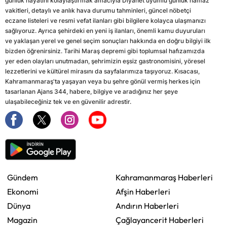
günlük hayatını kolaylaştırmak amacıyla Diyanet uyumlu günlük namaz
vakitleri, detaylı ve anlık hava durumu tahminleri, güncel nöbetçi
eczane listeleri ve resmi vefat ilanları gibi bilgilere kolayca ulaşmanızı
sağlıyoruz. Ayrıca şehirdeki en yeni iş ilanları, önemli kamu duyuruları
ve yaklaşan yerel ve genel seçim sonuçları hakkında en doğru bilgiyi ilk
bizden öğrenirsiniz. Tarihi Maraş depremi gibi toplumsal hafızamızda
yer eden olayları unutmadan, şehrimizin eşsiz gastronomisini, yöresel
lezzetlerini ve kültürel mirasını da sayfalarımıza taşıyoruz. Kısacası,
Kahramanmaraş'ta yaşayan veya bu şehre gönül vermiş herkes için
tasarlanan Ajans 344, habere, bilgiye ve aradığınız her şeye
ulaşabileceğiniz tek ve en güvenilir adrestir.
Gündem
Kahramanmaraş Haberleri
Ekonomi
Afşin Haberleri
Dünya
Andırın Haberleri
Magazin
Çağlayancerit Haberleri