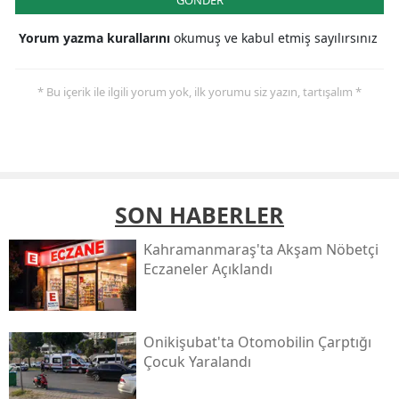
GÖNDER
Yorum yazma kurallarını
okumuş ve kabul etmiş sayılırsınız
* Bu içerik ile ilgili yorum yok, ilk yorumu siz yazın, tartışalım *
SON HABERLER
Kahramanmaraş'ta Akşam Nöbetçi
Eczaneler Açıklandı
Onikişubat'ta Otomobilin Çarptığı
Çocuk Yaralandı