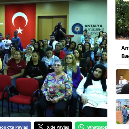
An
Ba
book'ta Paylaş
X'de Paylaş
Whatsapp'tan Gönde