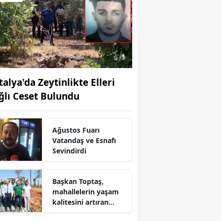
talya'da Zeytinlikte Elleri
ğlı Ceset Bulundu
Ağustos Fuarı
Vatandaş ve Esnafı
Sevindirdi
Başkan Toptaş,
mahallelerin yaşam
kalitesini artıran
parkları ziyaret etti
r