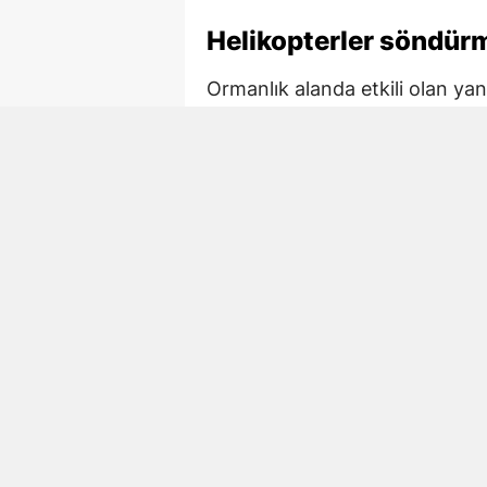
Helikopterler söndürm
Ormanlık alanda etkili olan ya
havadan da destek sağlandı. He
su bırakarak söndürme çalışmal
Ekiplerin koordineli müdahalesi
kontrol altına alındı.
Yangının çıkış nedeni 
Yangının neden çıktığı henüz b
ardından yangının çıkış nedeni
yürütülmesi bekleniyor.
Yangında zarar gören ormanlık
bir bilgi paylaşılmadı. Yetkili 