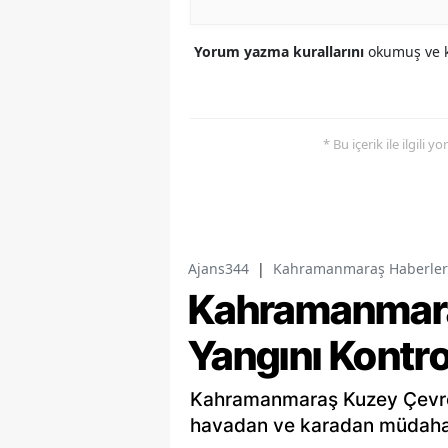
Yorum yazma kurallarını
okumuş ve k
* Bu içerik ile ilgili 
Ajans344
|
Kahramanmaraş Haberler
Kahramanmara
Yangını Kontro
Kahramanmaraş Kuzey Çevre 
havadan ve karadan müdahale