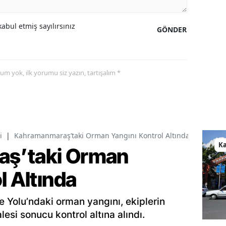
abul etmiş sayılırsınız
GÖNDER
yorum yok, ilk yorumu siz yazın, tartışalım *
i
|
Kahramanmaraş’taki Orman Yangını Kontrol Altında
K
ş’taki Orman
l Altında
Yolu’ndaki orman yangını, ekiplerin
si sonucu kontrol altına alındı.