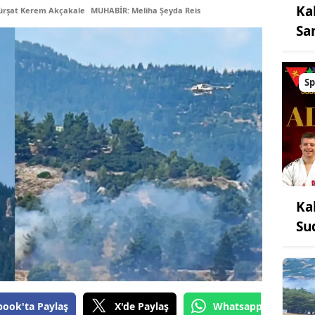
Ka
ürşat Kerem Akçakale
MUHABİR: Meliha Şeyda Reis
Sa
Sp
Ka
Su
book'ta Paylaş
X'de Paylaş
Whatsapp'tan Gönde