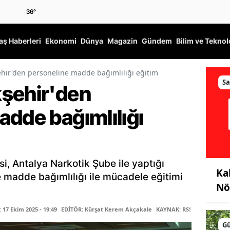
36
°
ş Haberleri
Ekonomi
Dünya
Magazin
Gündem
Bilim ve Teknol
hir'den personeline madde bağımlılığı eğitim
Sa
şehir'den
adde bağımlılığı
i, Antalya Narkotik Şube ile yaptığı
Ka
 madde bağımlılığı ile mücadele eğitimi
Nö
17 Ekim 2025 - 19:49
EDİTÖR: Kürşat Kerem Akçakale
KAYNAK: RSS
G