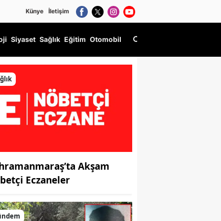
Künye
İletişim
oji
Siyaset
Sağlık
Eğitim
Otomobil
ğlık
hramanmaraş’ta Akşam
betçi Eczaneler
ündem