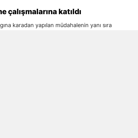
e çalışmalarına katıldı
ngına karadan yapılan müdahalenin yanı sıra
likopterler yangının etkili olduğu noktalara
arına katıldı.
yle yangının yayılması önlendi ve alevler
araştırılacak
ilinmiyor. Bölgede yapılacak incelemelerin
nin belirlenmesine yönelik çalışma
 alanın büyüklüğüne ilişkin de henüz resmi
kurumların yapacağı açıklamalarla hasarın