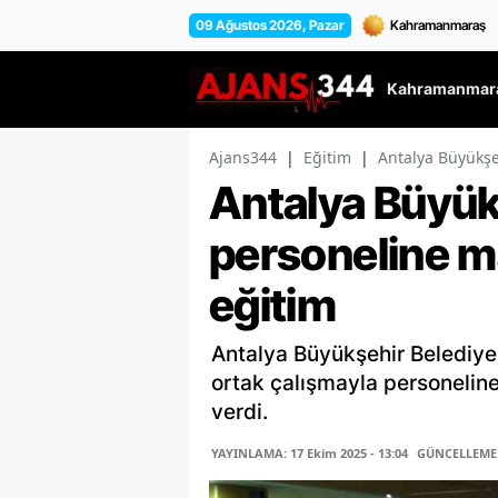
09 Ağustos 2026, Pazar
Kahramanmara
Ajans344
|
Eğitim
|
Antalya Büyükşe
Antalya Büyük
personeline m
eğitim
Antalya Büyükşehir Belediyes
ortak çalışmayla personeline
verdi.
YAYINLAMA: 17 Ekim 2025 - 13:04
GÜNCELLEME: 