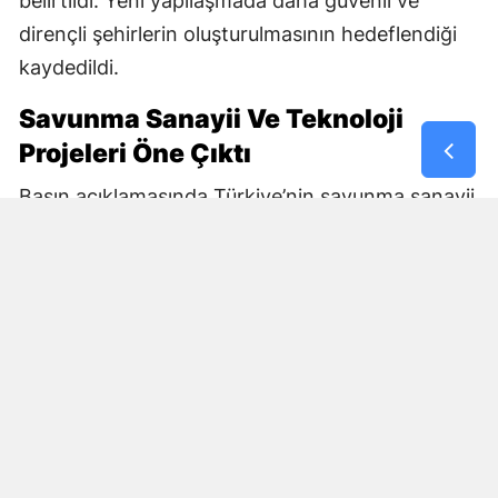
belirtildi. Yeni yapılaşmada daha güvenli ve
dirençli şehirlerin oluşturulmasının hedeflendiği
kaydedildi.
Savunma Sanayii Ve Teknoloji
Projeleri Öne Çıktı
Basın açıklamasında Türkiye’nin savunma sanayii
ve teknoloji alanındaki yatırımları da
değerlendirildi. Togg, Bayraktar TB2, Akıncı,
Anka, Kızılelma, HÜRJET, KAAN, ATAK, Gökbey,
TCG Anadolu ve ALTAY gibi projelerin yerli üretim
kapasitesinin gelişimine katkı sağladığı ifade
edildi.
Türkiye’nin ilk astronotunu uzaya göndermesi ve
ilk yerli haberleşme uydusu Türksat 6A’nın uzaya