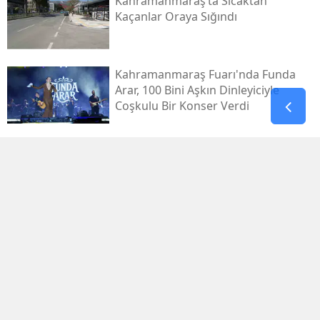
Kahramanmaraş’ta Sıcaktan
Kaçanlar Oraya Sığındı
Kahramanmaraş Fuarı'nda Funda
Arar, 100 Bini Aşkın Dinleyiciyle
Coşkulu Bir Konser Verdi
Gaziantep’te 4,5’lik Deprem:
Afad’dan Açıklama
Bu Mağara Kahramanmaraş’ın
Bilinen Tarihini Değiştiriyor!
Kahramanmaraş'ın En Eski Yerleşim
İzleri
Zuhal Karakoç’tan Tbmm’de Şehit
Yakınları Ve Gaziler Mesajı