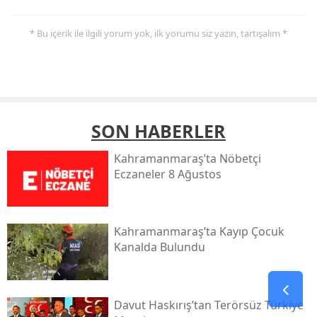
* Bu içerik ile ilgili yorum yok, ilk yorumu siz yazın, tartışalım *
SON HABERLER
Kahramanmaraş’ta Nöbetçi
Eczaneler 8 Ağustos
Kahramanmaraş’ta Kayıp Çocuk
Kanalda Bulundu
Davut Haskırış’tan Terörsüz Türkiye