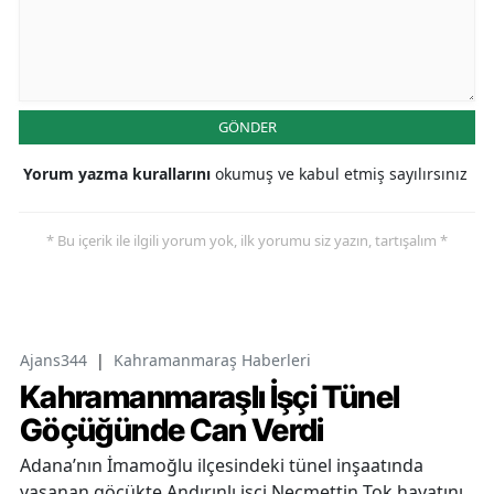
GÖNDER
Yorum yazma kurallarını
okumuş ve kabul etmiş sayılırsınız
* Bu içerik ile ilgili yorum yok, ilk yorumu siz yazın, tartışalım *
Ajans344
|
Kahramanmaraş Haberleri
Kahramanmaraşlı İşçi Tünel
Göçüğünde Can Verdi
Adana’nın İmamoğlu ilçesindeki tünel inşaatında
yaşanan göçükte Andırınlı işçi Necmettin Tok hayatını