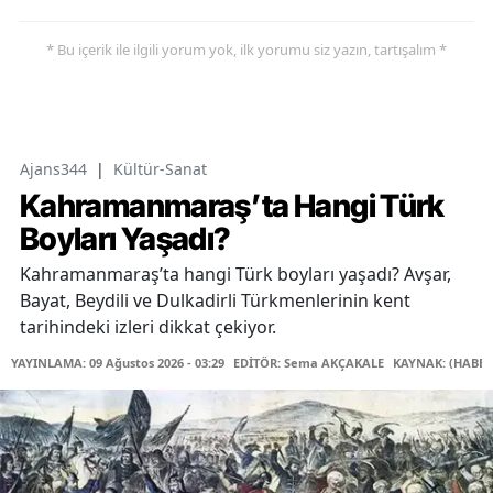
* Bu içerik ile ilgili yorum yok, ilk yorumu siz yazın, tartışalım *
Ajans344
|
Kültür-Sanat
Kahramanmaraş’ta Hangi Türk
Boyları Yaşadı?
Kahramanmaraş’ta hangi Türk boyları yaşadı? Avşar,
Bayat, Beydili ve Dulkadirli Türkmenlerinin kent
tarihindeki izleri dikkat çekiyor.
YAYINLAMA: 09 Ağustos 2026 - 03:29
EDİTÖR: Sema AKÇAKALE
KAYNAK: (HABER