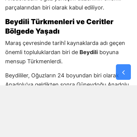
parçalarından biri olarak kabul ediliyor.
Beydili Türkmenleri ve Ceritler
Bölgede Yaşadı
Maraş çevresinde tarihî kaynaklarda adı geçen
önemli topluluklardan biri de
Beydili
boyuna
mensup Türkmenlerdi.
Beydililer, Oğuzların 24 boyundan biri olarak
Anadolu’ya geldikten sonra Güneydoğu Anadolu
ve Çukurova çevresine yayıldı. Zamanla Dulkadirli
Türkmenlerinin önemli unsurlarından biri haline
geldiler.
Beydili boyuyla bağlantılı
Cerit ve Tecirli
aşiretlerinin
de Dulkadirli Türkmen toplulukları