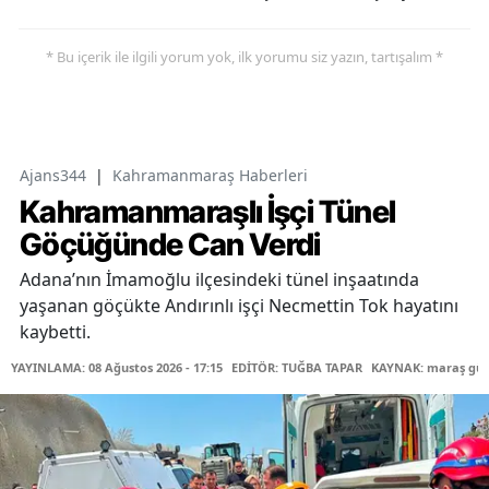
* Bu içerik ile ilgili yorum yok, ilk yorumu siz yazın, tartışalım *
Ajans344
|
Kahramanmaraş Haberleri
Kahramanmaraşlı İşçi Tünel
Göçüğünde Can Verdi
Adana’nın İmamoğlu ilçesindeki tünel inşaatında
yaşanan göçükte Andırınlı işçi Necmettin Tok hayatını
kaybetti.
YAYINLAMA: 08 Ağustos 2026 - 17:15
EDİTÖR: TUĞBA TAPAR
KAYNAK: maraş gü