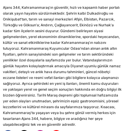
Ajans 344, Kahramanmaraş'ın güvenilir, hızlı ve kapsamlı haber portalı
olarak yayın hayatını sürdürmektedir. Şehrin kalbi Dulkadiroğlu ve
Onikişubat'tan, tarım ve sanayi merkezleri Afşin, Elbistan, Pazarcık,
Türkoğlu ve Göksun'a; Andırın, Çağlayancerit, Ekinözü ve Nurhak'a
kadar tüm ilçelerin sesini duyurur. Gündemi belirleyen siyasi
gelişmelerden, yerel ekonominin dinamiklerine, spordaki heyecandan,
kültür ve sanat etkinliklerine kadar Kahramanmaraş'ın nabzını
tutuyoruz. Kahramanmaraş Kuyumcular Odası'ndan alınan anlık altın
fiyatları, şehrin sanayisindeki son gelişmeler ve tarım sektöründeki
yenilikler özel dosyalarla sayfamızda yer bulur. Vatandaşlarımızın
günlük hayatını kolaylaştırmak amacıyla Diyanet uyumlu günlük namaz
vakitleri, detaylı ve anlık hava durumu tahminleri, güncel nöbetçi
eczane listeleri ve resmi vefat ilanları gibi bilgilere kolayca ulaşmanızı
sağlıyoruz. Ayrıca şehirdeki en yeni iş ilanları, önemli kamu duyuruları
ve yaklaşan yerel ve genel seçim sonuçları hakkında en doğru bilgiyi ilk
bizden öğrenirsiniz. Tarihi Maraş depremi gibi toplumsal hafızamızda
yer eden olayları unutmadan, şehrimizin eşsiz gastronomisini, yöresel
lezzetlerini ve kültürel mirasını da sayfalarımıza taşıyoruz. Kısacası,
Kahramanmaraş'ta yaşayan veya bu şehre gönül vermiş herkes için
tasarlanan Ajans 344, habere, bilgiye ve aradığınız her şeye
ulaşabileceğiniz tek ve en güvenilir adrestir.