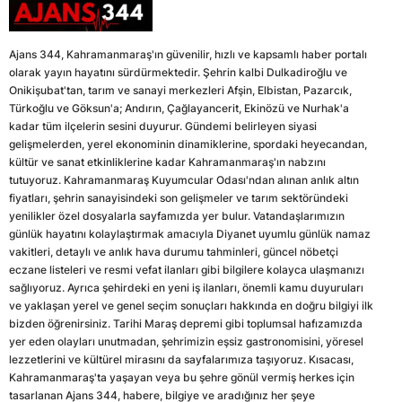
Ajans 344, Kahramanmaraş'ın güvenilir, hızlı ve kapsamlı haber portalı
olarak yayın hayatını sürdürmektedir. Şehrin kalbi Dulkadiroğlu ve
Onikişubat'tan, tarım ve sanayi merkezleri Afşin, Elbistan, Pazarcık,
Türkoğlu ve Göksun'a; Andırın, Çağlayancerit, Ekinözü ve Nurhak'a
kadar tüm ilçelerin sesini duyurur. Gündemi belirleyen siyasi
gelişmelerden, yerel ekonominin dinamiklerine, spordaki heyecandan,
kültür ve sanat etkinliklerine kadar Kahramanmaraş'ın nabzını
tutuyoruz. Kahramanmaraş Kuyumcular Odası'ndan alınan anlık altın
fiyatları, şehrin sanayisindeki son gelişmeler ve tarım sektöründeki
yenilikler özel dosyalarla sayfamızda yer bulur. Vatandaşlarımızın
günlük hayatını kolaylaştırmak amacıyla Diyanet uyumlu günlük namaz
vakitleri, detaylı ve anlık hava durumu tahminleri, güncel nöbetçi
eczane listeleri ve resmi vefat ilanları gibi bilgilere kolayca ulaşmanızı
sağlıyoruz. Ayrıca şehirdeki en yeni iş ilanları, önemli kamu duyuruları
ve yaklaşan yerel ve genel seçim sonuçları hakkında en doğru bilgiyi ilk
bizden öğrenirsiniz. Tarihi Maraş depremi gibi toplumsal hafızamızda
yer eden olayları unutmadan, şehrimizin eşsiz gastronomisini, yöresel
lezzetlerini ve kültürel mirasını da sayfalarımıza taşıyoruz. Kısacası,
Kahramanmaraş'ta yaşayan veya bu şehre gönül vermiş herkes için
tasarlanan Ajans 344, habere, bilgiye ve aradığınız her şeye