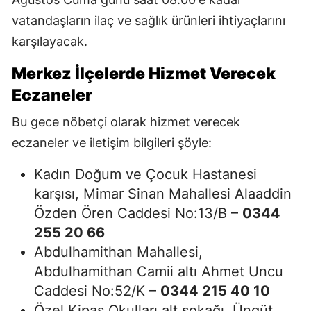
vatandaşların ilaç ve sağlık ürünleri ihtiyaçlarını
karşılayacak.
Merkez İlçelerde Hizmet Verecek
Eczaneler
Bu gece nöbetçi olarak hizmet verecek
eczaneler ve iletişim bilgileri şöyle:
Kadın Doğum ve Çocuk Hastanesi
karşısı, Mimar Sinan Mahallesi Alaaddin
Özden Ören Caddesi No:13/B –
0344
255 20 66
Abdulhamithan Mahallesi,
Abdulhamithan Camii altı Ahmet Uncu
Caddesi No:52/K –
0344 215 40 10
Özel Kipaş Okulları alt sokağı, Üngüt