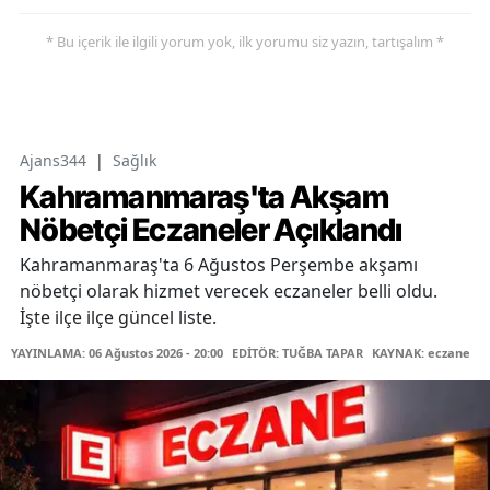
* Bu içerik ile ilgili yorum yok, ilk yorumu siz yazın, tartışalım *
Ajans344
|
Sağlık
Kahramanmaraş'ta Akşam
Nöbetçi Eczaneler Açıklandı
Kahramanmaraş'ta 6 Ağustos Perşembe akşamı
nöbetçi olarak hizmet verecek eczaneler belli oldu.
İşte ilçe ilçe güncel liste.
YAYINLAMA: 06 Ağustos 2026 - 20:00
EDİTÖR: TUĞBA TAPAR
KAYNAK: eczane