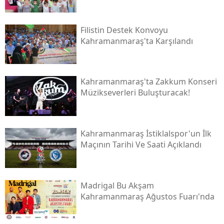
Filistin Destek Konvoyu
Kahramanmaraş'ta Karşılandı
Kahramanmaraş'ta Zakkum Konseri
Müzikseverleri Buluşturacak!
Kahramanmaraş İstiklalspor'un İlk
Maçının Tarihi Ve Saati Açıklandı
Madrigal Bu Akşam
Kahramanmaraş Ağustos Fuarı'nda