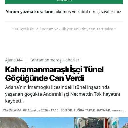
Yorum yazma kurallarını
okumuş ve kabul etmiş sayılırsınız
* Bu içerik ile ilgili yorum yok, ilk yorumu siz yazın, tartışalım *
Ajans344
|
Kahramanmaraş Haberleri
Kahramanmaraşlı İşçi Tünel
Göçüğünde Can Verdi
Adana’nın İmamoğlu ilçesindeki tünel inşaatında
yaşanan göçükte Andırınlı işçi Necmettin Tok hayatını
kaybetti.
YAYINLAMA: 08 Ağustos 2026 - 17:15
EDİTÖR: TUĞBA TAPAR
KAYNAK: maraş gü