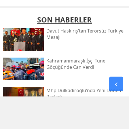
SON HABERLER
Davut Haskırış’tan Terörsüz Türkiye
Mesajı
Kahramanmaraşlı İşçi Tünel
Göçüğünde Can Verdi
Mhp Dulkadiroğlu’nda Yeni Dönem
Başladı
Kahramanmaraş Sanayi Sitesi 3 Gün
Kapalı