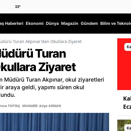
33
°
ş Haberleri
Ekonomi
Dünya
Magazin
Gündem
Bilim ve Teknol
 Müdürü Turan Akpınar'dan Okullara Ziyaret
K
 Müdürü Turan
ullara Ziyaret
m Müdürü Turan Akpınar, okul ziyaretleri
r araya geldi, yapımı süren okul
lundu.
Ka
Ec
atma TOPTAŞ
MUHABİR: Atiye ARIKAN
K