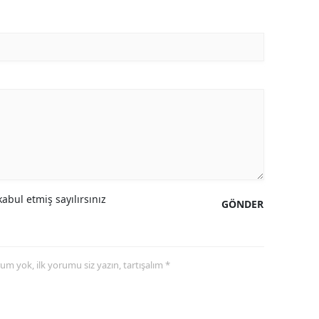
abul etmiş sayılırsınız
GÖNDER
yorum yok, ilk yorumu siz yazın, tartışalım *