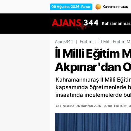
09 Ağustos 2026, Pazar
Kahramanmara
Ajans344
|
Eğitim
|
İl Milli Eğitim
İl Milli Eğitim
Akpınar'dan Ok
Kahramanmaraş İl Millî Eğiti
kapsamında öğretmenlerle bi
inşaatında incelemelerde bu
YAYINLAMA: 26 Haziran 2026 - 09:00
EDİTÖR: F