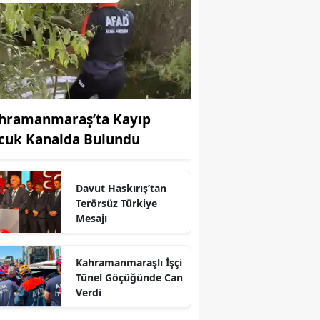
hramanmaraş’ta Kayıp
cuk Kanalda Bulundu
Davut Haskırış’tan
Terörsüz Türkiye
Mesajı
Kahramanmaraşlı İşçi
Tünel Göçüğünde Can
r
Verdi