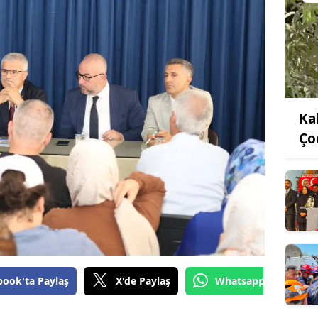
Ka
Ço
book'ta Paylaş
X'de Paylaş
Whatsapp'tan Gönde