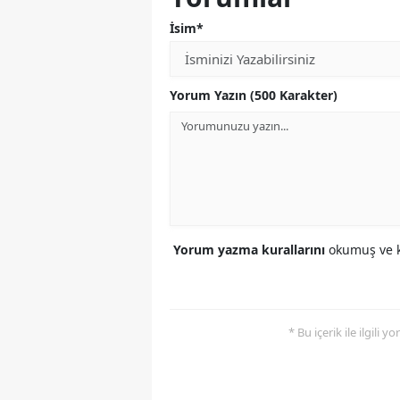
İsim*
Yorum Yazın (500 Karakter)
Yorum yazma kurallarını
okumuş ve k
* Bu içerik ile ilgili 