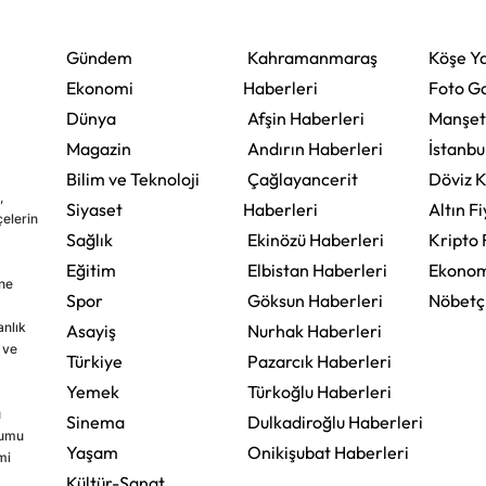
Vazifemiz
Gündem
Kahramanmaraş
Köşe Ya
Ekonomi
Haberleri
Foto Ga
Dünya
Afşin Haberleri
Manşet
Magazin
Andırın Haberleri
İstanbu
Bilim ve Teknoloji
Çağlayancerit
Döviz K
,
Siyaset
Haberleri
Altın Fi
çelerin
Sağlık
Ekinözü Haberleri
Kripto 
Eğitim
Elbistan Haberleri
Ekonom
ine
Spor
Göksun Haberleri
Nöbetç
nlık
Asayiş
Nurhak Haberleri
 ve
Türkiye
Pazarcık Haberleri
Yemek
Türkoğlu Haberleri
u
Sinema
Dulkadiroğlu Haberleri
rumu
Yaşam
Onikişubat Haberleri
mi
Kültür-Sanat