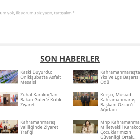
yorum yok, ilk yorumu siz yazın, tartışalım *
SON HABERLER
Kaski̇ Duyurdu:
Kahramanmaraş’ta
Onikişubat’ta Asfalt
Yks Ve Lgs Başarıs
Mesaisi
Ödül
Zuhal Karakoç’tan
Kirişci, Müsi̇ad
Bakan Güler’e Kritik
Kahramanmaraş
Ziyaret
Başkanı Özcan’ı
Ağırladı
Kahramanmaraş
Mhp Kahramanma
Valiliğinde Ziyaret
Milletvekili Karakoç
Trafiği
Çocuklarımızın
Güvenliği Ortak