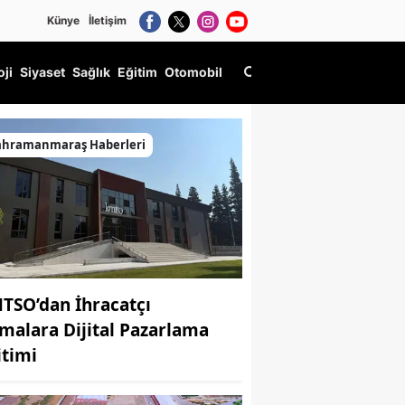
Künye
İletişim
oji
Siyaset
Sağlık
Eğitim
Otomobil
ahramanmaraş Haberleri
TSO’dan İhracatçı
rmalara Dijital Pazarlama
itimi