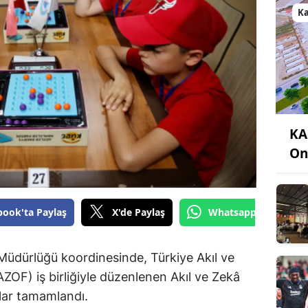
K
KA
On
book'ta Paylaş
X'de Paylaş
Whatsapp'tan Gönde
Müdürlüğü koordinesinde, Türkiye Akıl ve
OF) iş birliğiyle düzenlenen Akıl ve Zekâ
klar tamamlandı.