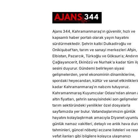
Ajans 344, Kahramanmaraş'ın güvenilir, hızlı ve
kapsamlı haber portalı olarak yayın hayatını
sürdürmektedir. Şehrin kalbi Dulkadiroğlu ve
Onikişubat'tan, tarım ve sanayi merkezleri Afşin,
Elbistan, Pazarcık, Türkoğlu ve Göksun'a; Andırın
Çağlayancerit, Ekinözü ve Nurhak'a kadar tüm il
sesini duyurur. Gündemi belirleyen siyasi
gelişmelerden, yerel ekonominin dinamiklerine,
spordaki heyecandan, kültür ve sanat etkinlikler
kadar Kahramanmaraş'ın nabzını tutuyoruz.
Kahramanmaraş Kuyumcular Odası'ndan alınan a
altın fiyatları, şehrin sanayisindeki son gelişmeler
tarım sektöründeki yenilikler özel dosyalarla
sayfamızda yer bulur. Vatandaşlarımızın günlük
hayatını kolaylaştırmak amacıyla Diyanet uyuml
günlük namaz vakitleri, detaylı ve anlık hava du
tahminleri, güncel nöbetçi eczane listeleri ve res
vefat ilanları gibi bilgilere kolayca ulaşmanızı