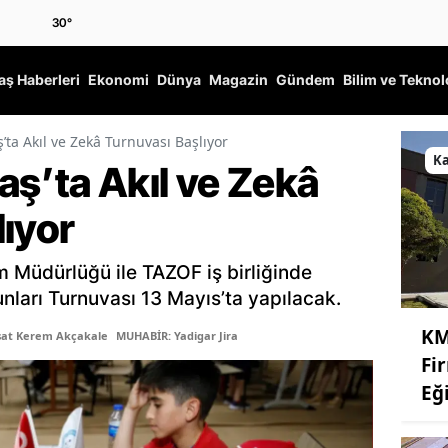
30
°
ş Haberleri
Ekonomi
Dünya
Magazin
Gündem
Bilim ve Teknol
a Akıl ve Zekâ Turnuvası Başlıyor
K
’ta Akıl ve Zekâ
lıyor
m Müdürlüğü ile TAZOF iş birliğinde
nları Turnuvası 13 Mayıs’ta yapılacak.
KM
şat Kerem Akçakale
MUHABİR: Yadigar Jira
Fi
Eğ