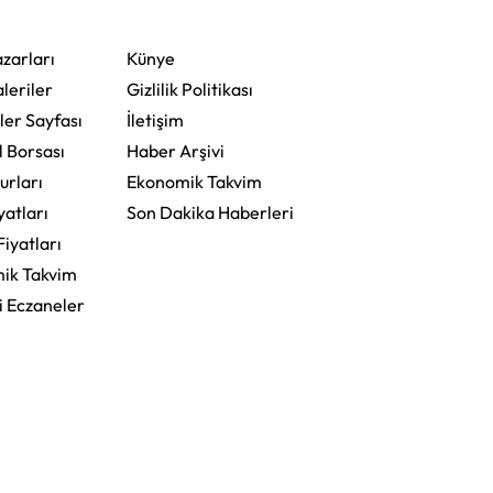
Çıkan Ünlüler
zarları
Künye
leriler
Gizlilik Politikası
ler Sayfası
İletişim
l Borsası
Haber Arşivi
urları
Ekonomik Takvim
yatları
Son Dakika Haberleri
Fiyatları
ik Takvim
i Eczaneler