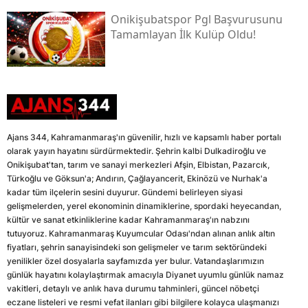
Onikişubatspor Pgl Başvurusunu
Tamamlayan İlk Kulüp Oldu!
Ajans 344, Kahramanmaraş'ın güvenilir, hızlı ve kapsamlı haber portalı
olarak yayın hayatını sürdürmektedir. Şehrin kalbi Dulkadiroğlu ve
Onikişubat'tan, tarım ve sanayi merkezleri Afşin, Elbistan, Pazarcık,
Türkoğlu ve Göksun'a; Andırın, Çağlayancerit, Ekinözü ve Nurhak'a
kadar tüm ilçelerin sesini duyurur. Gündemi belirleyen siyasi
gelişmelerden, yerel ekonominin dinamiklerine, spordaki heyecandan,
kültür ve sanat etkinliklerine kadar Kahramanmaraş'ın nabzını
tutuyoruz. Kahramanmaraş Kuyumcular Odası'ndan alınan anlık altın
fiyatları, şehrin sanayisindeki son gelişmeler ve tarım sektöründeki
yenilikler özel dosyalarla sayfamızda yer bulur. Vatandaşlarımızın
günlük hayatını kolaylaştırmak amacıyla Diyanet uyumlu günlük namaz
vakitleri, detaylı ve anlık hava durumu tahminleri, güncel nöbetçi
eczane listeleri ve resmi vefat ilanları gibi bilgilere kolayca ulaşmanızı