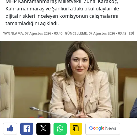
MHP Kahramanmaraş Milletvekili Zuhal Karakoç,
Kahramanmaraş ve Şanlıurfa’daki okul olayları ile
dijital riskleri inceleyen komisyonun çalışmalarını
tamamladığını açıkladı.
YAYINLAMA: 07 Ağustos 2026 - 03:40
GÜNCELLEME: 07 Ağustos 2026 - 03:42
EDİT