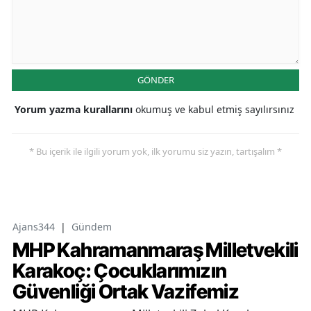
GÖNDER
Yorum yazma kurallarını
okumuş ve kabul etmiş sayılırsınız
* Bu içerik ile ilgili yorum yok, ilk yorumu siz yazın, tartışalım *
Ajans344
|
Gündem
MHP Kahramanmaraş Milletvekili
Karakoç: Çocuklarımızın
Güvenliği Ortak Vazifemiz