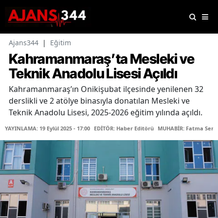
Ajans344
|
Eğitim
Kahramanmaraş’ta Mesleki ve
Teknik Anadolu Lisesi Açıldı
Kahramanmaraş’ın Onikişubat ilçesinde yenilenen 32
derslikli ve 2 atölye binasıyla donatılan Mesleki ve
Teknik Anadolu Lisesi, 2025-2026 eğitim yılında açıldı.
YAYINLAMA: 19 Eylül 2025 - 17:00
EDİTÖR: Haber Editörü
MUHABİR: Fatma Sera