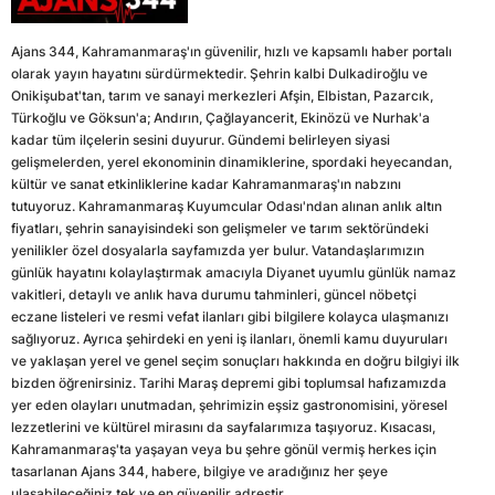
Ajans 344, Kahramanmaraş'ın güvenilir, hızlı ve kapsamlı haber portalı
olarak yayın hayatını sürdürmektedir. Şehrin kalbi Dulkadiroğlu ve
Onikişubat'tan, tarım ve sanayi merkezleri Afşin, Elbistan, Pazarcık,
Türkoğlu ve Göksun'a; Andırın, Çağlayancerit, Ekinözü ve Nurhak'a
kadar tüm ilçelerin sesini duyurur. Gündemi belirleyen siyasi
gelişmelerden, yerel ekonominin dinamiklerine, spordaki heyecandan,
kültür ve sanat etkinliklerine kadar Kahramanmaraş'ın nabzını
tutuyoruz. Kahramanmaraş Kuyumcular Odası'ndan alınan anlık altın
fiyatları, şehrin sanayisindeki son gelişmeler ve tarım sektöründeki
yenilikler özel dosyalarla sayfamızda yer bulur. Vatandaşlarımızın
günlük hayatını kolaylaştırmak amacıyla Diyanet uyumlu günlük namaz
vakitleri, detaylı ve anlık hava durumu tahminleri, güncel nöbetçi
eczane listeleri ve resmi vefat ilanları gibi bilgilere kolayca ulaşmanızı
sağlıyoruz. Ayrıca şehirdeki en yeni iş ilanları, önemli kamu duyuruları
ve yaklaşan yerel ve genel seçim sonuçları hakkında en doğru bilgiyi ilk
bizden öğrenirsiniz. Tarihi Maraş depremi gibi toplumsal hafızamızda
yer eden olayları unutmadan, şehrimizin eşsiz gastronomisini, yöresel
lezzetlerini ve kültürel mirasını da sayfalarımıza taşıyoruz. Kısacası,
Kahramanmaraş'ta yaşayan veya bu şehre gönül vermiş herkes için
tasarlanan Ajans 344, habere, bilgiye ve aradığınız her şeye
ulaşabileceğiniz tek ve en güvenilir adrestir.