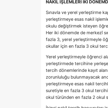
NAKİL İŞLEMLERİ İKİ DÖNEM
Sınavla ve yerel yerleştirme k
yerleştirmeye esas nakil işleml
okulu değiştirmek isteyen öğren
Her iki dönemde de merkezî sına
fazla 3, yerel yerleştirmeyle öğ
okullar için en fazla 3 okul terc
Yerel yerleştirmeyle öğrenci ala
yerleştirmede tercihine yerleşe
tercih dönemlerinde kayıt alanı
zorunluluğu bulunmayacak anca
yerleştirmeye esas nakil tercih
suretiyle en fazla 3 okul terci
okul türünden en fazla 2 okul s
İkinci nakil tercih başvuruları 