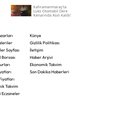
Mesajı
Kahramanmaraş'ta
Lüks Otomobil Dere
Kenarında Asılı Kaldı!
zarları
Künye
leriler
Gizlilik Politikası
ler Sayfası
İletişim
l Borsası
Haber Arşivi
urları
Ekonomik Takvim
yatları
Son Dakika Haberleri
Fiyatları
ik Takvim
i Eczaneler