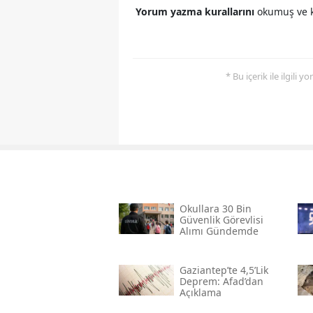
Yorum yazma kurallarını
okumuş ve k
* Bu içerik ile ilgili 
Okullara 30 Bin
Güvenlik Görevlisi
Alımı Gündemde
Gaziantep’te 4,5’lik
Deprem: Afad’dan
Açıklama