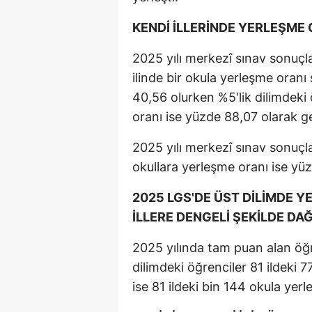
KENDİ İLLERİNDE YERLEŞME 
2025 yılı merkezî sınav sonuçl
ilinde bir okula yerleşme oranı
40,56 olurken %5'lik dilimdeki 
oranı ise yüzde 88,07 olarak ge
2025 yılı merkezî sınav sonuçla
okullara yerleşme oranı ise yü
2025 LGS'DE ÜST DİLİMDE Y
İLLERE DENGELİ ŞEKİLDE DAĞ
2025 yılında tam puan alan öğre
dilimdeki öğrenciler 81 ildeki 7
ise 81 ildeki bin 144 okula yerle