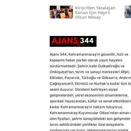
Kirişci’den Yasalaşan
Kanun İçin Hayırlı
Olsun Mesajı
Ajans 344, Kahramanmaraş'ın güvenilir, hızlı ve
kapsamlı haber portalı olarak yayın hayatını
sürdürmektedir. Şehrin kalbi Dulkadiroğlu ve
Onikişubat'tan, tarım ve sanayi merkezleri Afşin,
Elbistan, Pazarcık, Türkoğlu ve Göksun'a; Andırın
Çağlayancerit, Ekinözü ve Nurhak'a kadar tüm il
sesini duyurur. Gündemi belirleyen siyasi
gelişmelerden, yerel ekonominin dinamiklerine,
spordaki heyecandan, kültür ve sanat etkinlikler
kadar Kahramanmaraş'ın nabzını tutuyoruz.
Kahramanmaraş Kuyumcular Odası'ndan alınan a
altın fiyatları, şehrin sanayisindeki son gelişmeler
tarım sektöründeki yenilikler özel dosyalarla
sayfamızda yer bulur. Vatandaşlarımızın günlük