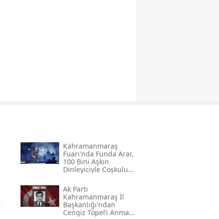
Kahramanmaraş
Fuarı'nda Funda Arar,
100 Bini Aşkın
Dinleyiciyle Coşkulu
Bir Konser Verdi
Ak Parti
Kahramanmaraş İl
r
Başkanlığı'ndan
Cengiz Topel’i Anma