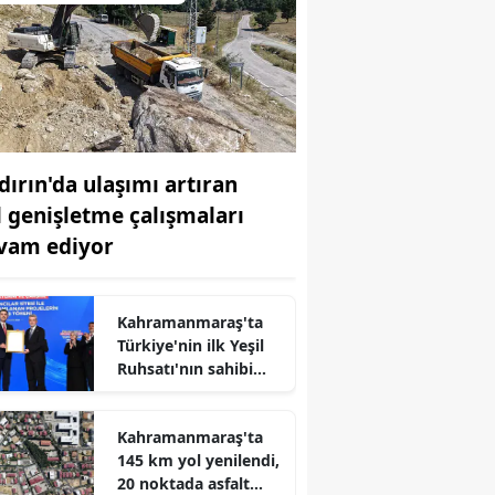
dırın'da ulaşımı artıran
l genişletme çalışmaları
vam ediyor
Kahramanmaraş'ta
Türkiye'nin ilk Yeşil
Ruhsatı'nın sahibi
Karbon Yutak Alanı
açıldı
Kahramanmaraş'ta
145 km yol yenilendi,
20 noktada asfalt
r