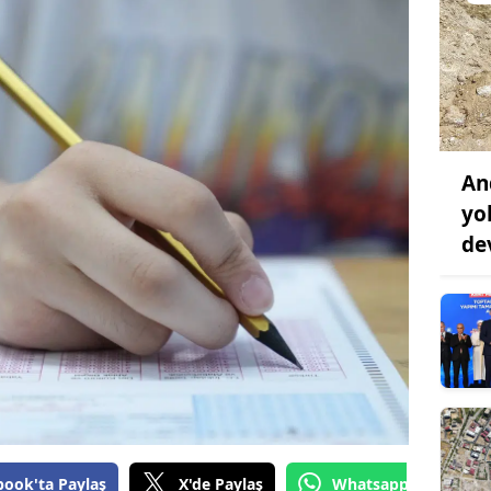
An
yo
de
book'ta Paylaş
X'de Paylaş
Whatsapp'tan Gönde