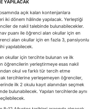
DE YAPILACAK
apsamında açık kalan kontenjanlara
eri iki dönem hâlinde yapılacak. Yerleştiği
ciler de nakil talebinde bulunabilecekler.
v puanı ile öğrenci alan okullar için en
renci alan okullar için en fazla 3, pansiyonlu
ihi yapılabilecek.
n okullar için tercihte bulunan ve ilk
n öğrencilerin yerleştirmeye esas nakil
ndan okul ve farklı tür tercih etme
k tercihlerine yerleşemeyen öğrenciler,
lerinde ilk 2 okulu kayıt alanından seçmek
hinde bulunabilecek. Yapılan tercihlerde aynı
eçilebilecek.
ise 8-12 Ağustos tarihleri arasında alınacak,