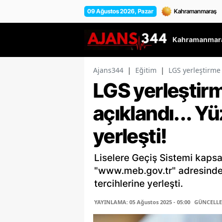
09 Ağustos 2026, Pazar
Kahramanmara
Ajans344
|
Eğitim
|
LGS yerleştirme 
LGS yerleştir
açıklandı... Y
yerleşti!
Liselere Geçiş Sistemi kapsa
"www.meb.gov.tr" adresinde e
tercihlerine yerleşti.
YAYINLAMA: 05 Ağustos 2025 - 05:00
GÜNCELLEM