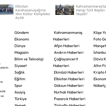
Kahramanmaraş'ın En
Eski Yerleşim İzleri
Elbistan
Kahramanmaraş’ta
Karahasanuşağı’na
Hangi Türk Boyları
Yeni Kültür Kompleksi
Yaşadı?
Açıldı
Gündem
Kahramanmaraş
Köşe Ya
Ekonomi
Haberleri
Foto Ga
Dünya
Afşin Haberleri
Manşet
Magazin
Andırın Haberleri
İstanbu
Bilim ve Teknoloji
Çağlayancerit
Döviz K
,
Siyaset
Haberleri
Altın Fi
çelerin
Sağlık
Ekinözü Haberleri
Kripto 
Eğitim
Elbistan Haberleri
Ekonom
ine
Spor
Göksun Haberleri
Nöbetç
nlık
Asayiş
Nurhak Haberleri
 ve
Türkiye
Pazarcık Haberleri
Yemek
Türkoğlu Haberleri