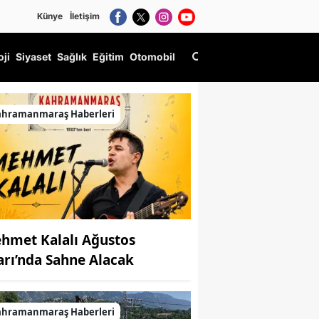
Künye
İletişim
oji
Siyaset
Sağlık
Eğitim
Otomobil
ahramanmaraş Haberleri
hmet Kalalı Ağustos
arı’nda Sahne Alacak
ahramanmaraş Haberleri