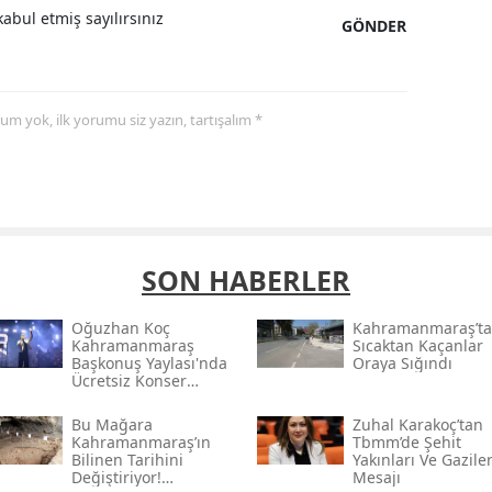
abul etmiş sayılırsınız
GÖNDER
yorum yok, ilk yorumu siz yazın, tartışalım *
SON HABERLER
Oğuzhan Koç
Kahramanmaraş’ta
Kahramanmaraş
Sıcaktan Kaçanlar
Başkonuş Yaylası'nda
Oraya Sığındı
Ücretsiz Konser
Verecek
Bu Mağara
Zuhal Karakoç’tan
Kahramanmaraş’ın
Tbmm’de Şehit
Bilinen Tarihini
Yakınları Ve Gazile
Değiştiriyor!
Mesajı