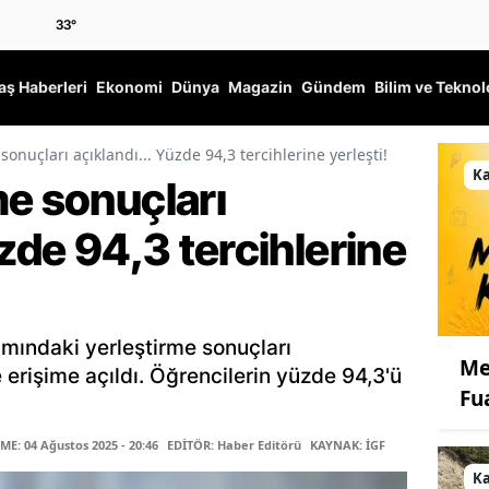
33
°
ş Haberleri
Ekonomi
Dünya
Magazin
Gündem
Bilim ve Teknol
sonuçları açıklandı... Yüzde 94,3 tercihlerine yerleşti!
K
me sonuçları
üzde 94,3 tercihlerine
mındaki yerleştirme sonuçları
Me
rişime açıldı. Öğrencilerin yüzde 94,3'ü
Fu
E: 04 Ağustos 2025 - 20:46
EDİTÖR: Haber Editörü
KAYNAK: İGF
K