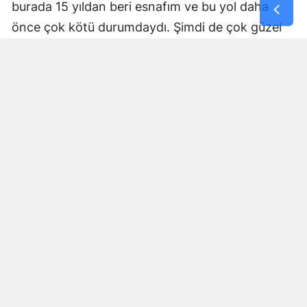
burada 15 yıldan beri esnafım ve bu yol daha
önce çok kötü durumdaydı. Şimdi de çok güzel
hale getiriliyor. Büyükşehir Belediye Başkanımız
Fırat Görgel’e verdiği hizmetten dolayı çok
teşekkür ederim. Bizleri tozdan topraktan
kurtardı” dedi. Yapılan bakım, onarım ve asfalt
uygulamaları sayesinde ulaşımın daha güvenli ve
konforlu hale geldiğini söyleyen bir diğer mahalle
sakini İsmail Öksüz, “Yolumuz bozuktu. Bu yıl çok
yağmur yağdığı için yollarımızda çökmeler
oluşmuştu. Sağ olsun Büyükşehir Belediye
Başkanımız Fırat Görgel hizmet anlayışı ile
yollarımızı yaptı. Otoban gibi yol oldu burası”
ifadelerini kullandı.