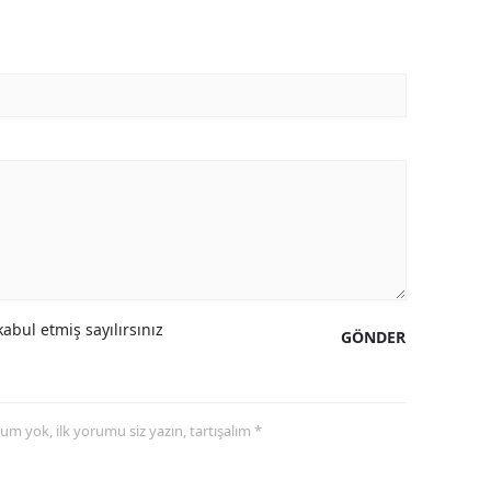
abul etmiş sayılırsınız
GÖNDER
yorum yok, ilk yorumu siz yazın, tartışalım *