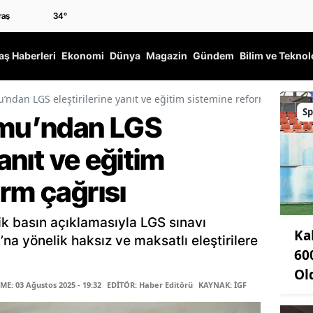
34
°
ş Haberleri
Ekonomi
Dünya
Magazin
Gündem
Bilim ve Teknol
’ndan LGS eleştirilerine yanıt ve eğitim sistemine reform çağrısı
Sp
rmu’ndan LGS
yanıt ve eğitim
rm çağrısı
ik basın açıklamasıyla LGS sınavı
Ka
’na yönelik haksız ve maksatlı eleştirilere
60
Ol
E: 03 Ağustos 2025 - 19:32
EDİTÖR: Haber Editörü
KAYNAK: İGF