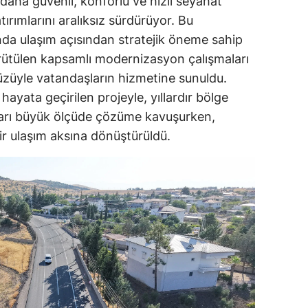
aha güvenli, konforlu ve hızlı seyahat
rımlarını aralıksız sürdürüyor. Bu
nda ulaşım açısından stratejik öneme sahip
ütülen kapsamlı modernizasyon çalışmaları
züyle vatandaşların hizmetine sunuldu.
ayata geçirilen projeyle, yıllardır bölge
nları büyük ölçüde çözüme kavuşurken,
r ulaşım aksına dönüştürüldü.