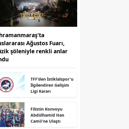
hramanmaraş'ta
uslararası Ağustos Fuarı,
zik şöleniyle renkli anlar
ndu
TFF'den İstiklalspor'u
İlgilendiren Gelişim
Ligi Kararı
r
Filistin Konvoyu
Abdülhamid Han
Camii'ne Ulaştı