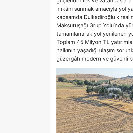
güçlendirmek ve vatandaşlara d
imkânı sunmak amacıyla yol yatı
kapsamda Dulkadiroğlu kırsalı
Maksutuşağı Grup Yolu’nda yür
tamamlanarak yol yenilenen yü
Toplam 45 Milyon TL yatırımla h
halkının yaşadığı ulaşım soru
güzergâh modern ve güvenli bi