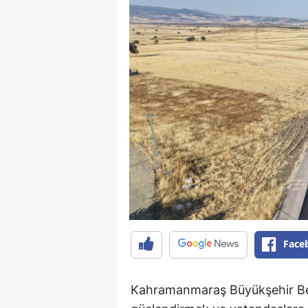
Face
Kahramanmaraş Büyükşehir Bele