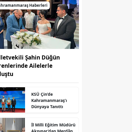
ahramanmaraş Haberleri
lletvekili Şahin Düğün
renlerinde Ailelerle
luştu
KSÜ Çin’de
Kahramanmaraş’ı
Dünyaya Tanıttı
İl Milli Eğitim Müdürü
r
Akpınar’dan Merdân