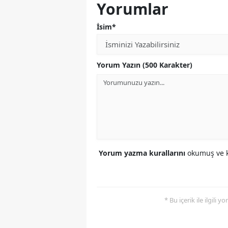
Yorumlar
İsim*
Yorum Yazın (500 Karakter)
Yorum yazma kurallarını
okumuş ve k
* Bu içerik ile ilgili 