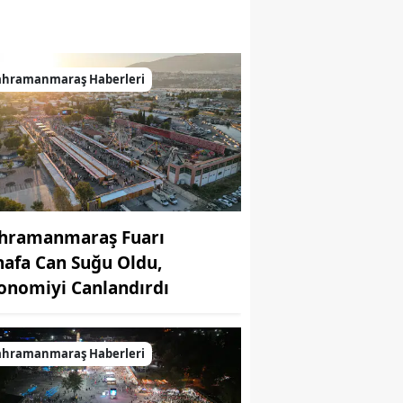
p Yolu yeniden hizmete açıldı
ahramanmaraş Haberleri
hramanmaraş Fuarı
nafa Can Suğu Oldu,
onomiyi Canlandırdı
ahramanmaraş Haberleri