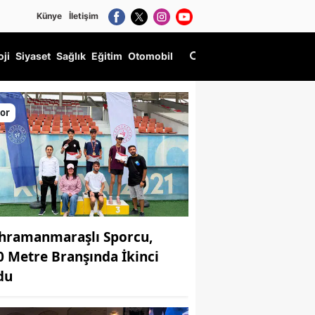
Künye
İletişim
oji
Siyaset
Sağlık
Eğitim
Otomobil
or
hramanmaraşlı Sporcu,
0 Metre Branşında İkinci
du