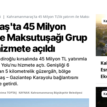
i
|
Kahramanmaraş'ta 45 Milyon TL’lik yatırım ile Maksutuşağı Gru
K
ş'ta 45 Milyon
 ile Maksutuşağı Grup
izmete açıldı
diroğlu kırsalında 45 Milyon TL yatırımla
Ka
Yolu’nu hizmete açtı. Genişliği 6
Es
an 5 kilometrelik güzergâh, bölge
Ek
ş – Gaziantep Karayolu bağlantısını
 getirdi.
Fatma TOPTAŞ
KAYNAK: Kahramanmaraş Büyükşehir Belediyesi
K