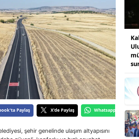
Ka
Ul
mü
su
book'ta Paylaş
X'de Paylaş
Whatsapp'tan Gönde
diyesi, şehir genelinde ulaşım altyapısını