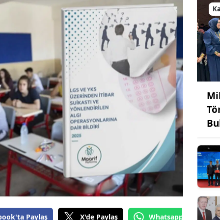
K
Mi
Tö
Bu
book'ta Paylaş
X'de Paylaş
Whatsapp'tan Gönde