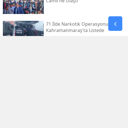
Camii'ne Ulaştı
71 İlde Narkotik Operasyonu:
Kahramanmaraş'ta Listede
Kahramanmaraş Deprem
Davalarında 14 Dosya Yargıtay'da
Osman Yenipınar'a Pençe 46'tan
Anlamlı Ziyaret
Kayseri'den Havalandı, 5,5 Saat
Sonra Kahramanmaraş'taydı