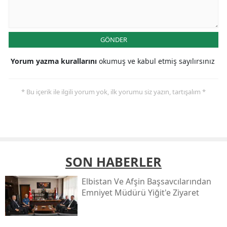
GÖNDER
Yorum yazma kurallarını
okumuş ve kabul etmiş sayılırsınız
* Bu içerik ile ilgili yorum yok, ilk yorumu siz yazın, tartışalım *
SON HABERLER
Elbistan Ve Afşin Başsavcılarından
Emniyet Müdürü Yiğit'e Ziyaret