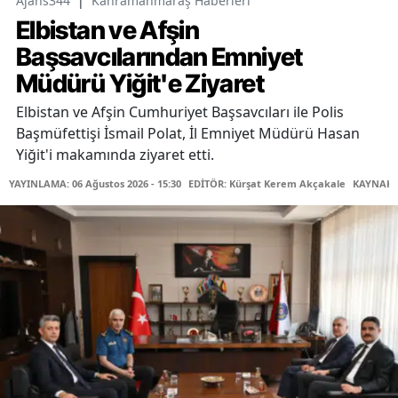
Ajans344
|
Kahramanmaraş Haberleri
Elbistan ve Afşin
Başsavcılarından Emniyet
Müdürü Yiğit'e Ziyaret
Elbistan ve Afşin Cumhuriyet Başsavcıları ile Polis
Başmüfettişi İsmail Polat, İl Emniyet Müdürü Hasan
Yiğit'i makamında ziyaret etti.
YAYINLAMA: 06 Ağustos 2026 - 15:30
EDİTÖR: Kürşat Kerem Akçakale
KAYNAK: 