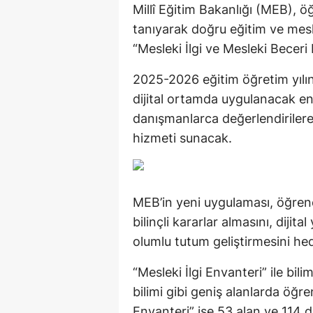
Millî Eğitim Bakanlığı (MEB), öğr
tanıyarak doğru eğitim ve mes
“Mesleki İlgi ve Mesleki Beceri E
2025-2026 eğitim öğretim yılın
dijital ortamda uygulanacak en
danışmanlarca değerlendiriler
hizmeti sunacak.
MEB’in yeni uygulaması, öğrenc
bilinçli kararlar almasını, dijita
olumlu tutum geliştirmesini hed
“Mesleki İlgi Envanteri” ile bili
bilimi gibi geniş alanlarda öğren
Envanteri” ise 53 alan ve 114 da