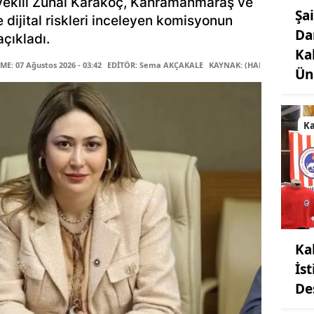
ekili Zuhal Karakoç, Kahramanmaraş ve
Şa
le dijital riskleri inceleyen komisyonun
Da
çıkladı.
Ka
E: 07 Ağustos 2026 - 03:42
EDİTÖR: Sema AKÇAKALE
KAYNAK: (HABER MERKEZİ)
Ün
K
Ka
İs
De