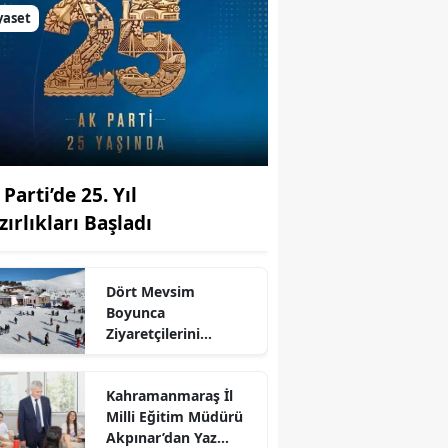
yaset
Parti’de 25. Yıl
zırlıkları Başladı
Dört Mevsim
Boyunca
Ziyaretçilerini
Ağırlıyor:
Yedikuyular’ın Adı
r
Kahramanmaraş İl
Nereden Geliyor?
Milli Eğitim Müdürü
Akpınar’dan Yaz