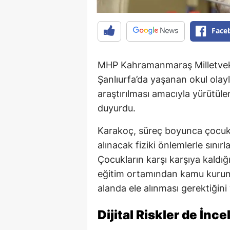
Face
MHP Kahramanmaraş Milletvek
Şanlıurfa’da yaşanan okul olaylar
araştırılması amacıyla yürütül
duyurdu.
Karakoç, süreç boyunca çocuk 
alınacak fiziki önlemlerle sını
Çocukların karşı karşıya kaldığı 
eğitim ortamından kamu kuruml
alanda ele alınması gerektiğini
Dijital Riskler de İnc