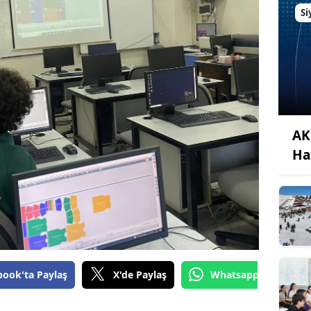
Si
AK 
Ha
book'ta Paylaş
X'de Paylaş
Whatsapp'tan Gönde