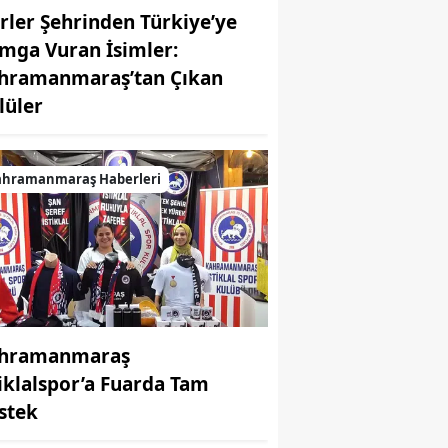
irler Şehrinden Türkiye’ye
mga Vuran İsimler:
hramanmaraş’tan Çıkan
MUHABİR: Elife Karaarslan
lüler
ahramanmaraş Haberleri
hramanmaraş
tiklalspor’a Fuarda Tam
stek