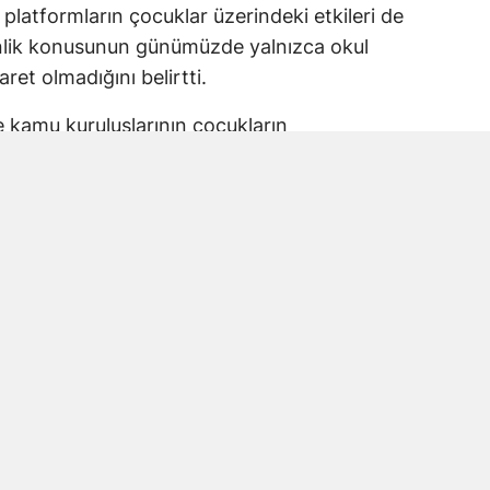
 platformların çocuklar üzerindeki etkileri de
enlik konusunun günümüzde yalnızca okul
aret olmadığını belirtti.
ve kamu kuruluşlarının çocukların
 taşıdığını ifade eden Karakoç, alınacak
 planlanması gerektiğine dikkat çekti.
kul Saldırısına Vurgu
anmaraş’ta yaşanan okul saldırısında
la Kara ve öğrencileri de andı.
ir haneye ve hiçbir şehrimize düşmemesi için
 ortaya koyduk” ifadelerini kullanan Karakoç,
 amacının benzer olayların önüne geçmek