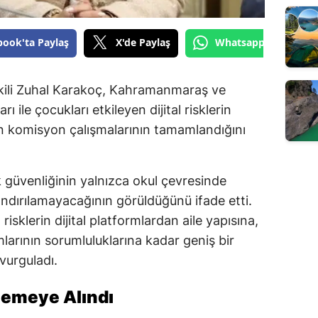
book'ta Paylaş
X'de Paylaş
Whatsapp'tan Gönde
ili Zuhal Karakoç, Kahramanmaraş ve
ı ile çocukları etkileyen dijital risklerin
en komisyon çalışmalarının tamamlandığını
güvenliğinin yalnızca okul çevresinde
rlandırılamayacağının görüldüğünü ifade etti.
risklerin dijital platformlardan aile yapısına,
arının sorumluluklarına kadar geniş bir
 vurguladı.
elemeye Alındı