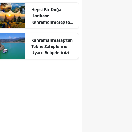
Hepsi Bir Doğa
Harikası:
r
Kahramanmaraş’ta
Kamp ve Piknik
Yapılabilecek En
Kahramanmaraş'tan
Güzel Alanlar
Tekne Sahiplerine
Uyarı: Belgelerinizi
Kontrol Edin!