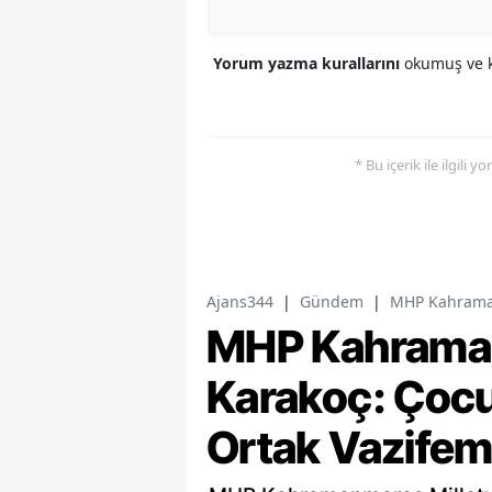
Yorum yazma kurallarını
okumuş ve k
* Bu içerik ile ilgili 
Ajans344
|
Gündem
|
MHP Kahramanm
MHP Kahramanm
Karakoç: Çocu
Ortak Vazifem