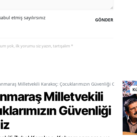
abul etmiş sayılırsınız
GÖNDER
yorum yok, ilk yorumu siz yazın, tartışalım *
araş Milletvekili Karakoç: Çocuklarımızın Güvenliği Ortak Vazif
Kü
araş Milletvekili
klarımızın Güvenliği
iz