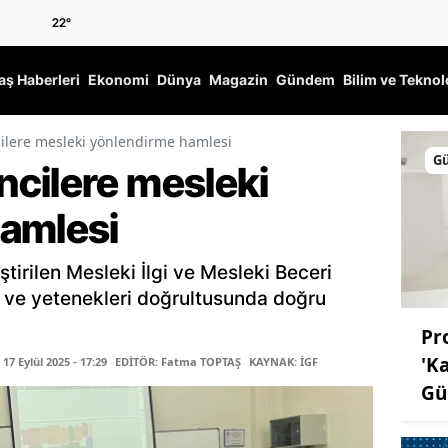
22
°
ş Haberleri
Ekonomi
Dünya
Magazin
Gündem
Bilim ve Teknol
ilere mesleki yönlendirme hamlesi
G
cilere mesleki
amlesi
ştirilen Mesleki İlgi ve Mesleki Beceri
gi ve yetenekleri doğrultusunda doğru
Pro
'K
7 Eylül 2025 - 17:29
EDİTÖR: Fatma TOPTAŞ
KAYNAK: İGF
Gü