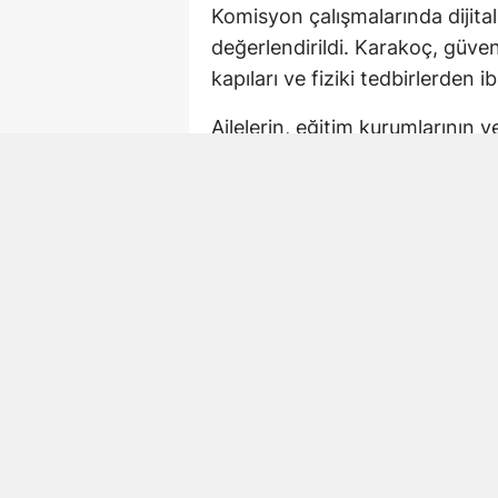
Komisyon çalışmalarında dijital
değerlendirildi. Karakoç, güv
kapıları ve fiziki tedbirlerden ib
Ailelerin, eğitim kurumlarının 
korunmasında ortak sorumluluk
önlemlerin çok boyutlu şekilde
Kahramanmaraş’taki O
Karakoç, açıklamasında Kahram
hayatını kaybeden öğretmen Ay
“Benzer acıların bir daha hiçb
tespitlerimizi ve önerilerimizi
komisyon çalışmalarının temel
olduğunu belirtti.