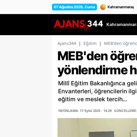
07 Ağustos 2026, Cuma
Kahramanmara
Ajans344
|
Eğitim
|
MEB'den öğrenc
MEB'den öğren
yönlendirme h
Millî Eğitim Bakanlığınca geli
Envanterleri, öğrencilerin il
eğitim ve meslek tercih...
YAYINLAMA: 17 Eylül 2025 - 14:29
GÜNCELLEME: 1