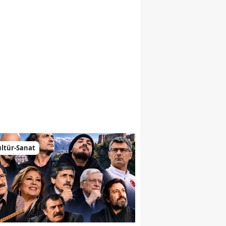
emiz
ltür-Sanat