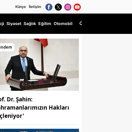
Künye
İletişim
oji
Siyaset
Sağlık
Eğitim
Otomobil
ündem
f. Dr. Şahin:
ahramanlarımızın Hakları
çleniyor'