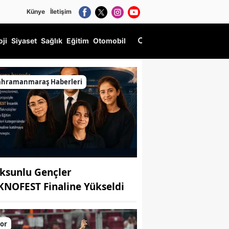
Künye
İletişim
oji
Siyaset
Sağlık
Eğitim
Otomobil
ahramanmaraş Haberleri
ksunlu Gençler
KNOFEST Finaline Yükseldi
or