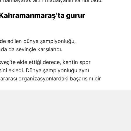
amamlayarak altın madalyanın sahibi oldu.
Kahramanmaraş’ta gurur
lde edilen dünya şampiyonluğu,
 da sevinçle karşılandı.
eç’te elde ettiği derece, kentin spor
isini ekledi. Dünya şampiyonluğu aynı
ararası organizasyonlardaki başarısını bir
indesberg kentinde düzenlendi
 Şampiyonası’na İsveç’in Lindesberg kenti