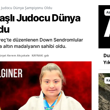
 Judocu Dünya Şampiyonu Oldu
As
şlı Judocu Dünya
du
veç’te düzenlenen Down Sendromlular
altın madalyanın sahibi oldu.
Du
ürşat Kerem Akçakale
KAYNAK: gsb
Yı
K