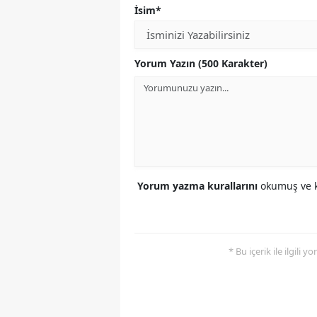
İsim*
Yorum Yazın (500 Karakter)
Yorum yazma kurallarını
okumuş ve k
* Bu içerik ile ilgili 