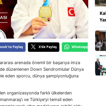
Ka
Ya
book'ta Paylaş
X'de Paylaş
Whatsapp'tan Gönde
ararası arenada önemli bir başarıya imza
tinde düzenlenen Down Sendromlular Dünya
le eden sporcu, dünya şampiyonluğuna
len organizasyonda farklı ülkelerden
amanmaraş’ı ve Türkiye’yi temsil eden