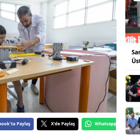
Sar
Üs
book'ta Paylaş
X'de Paylaş
Whatsapp'tan Gönde