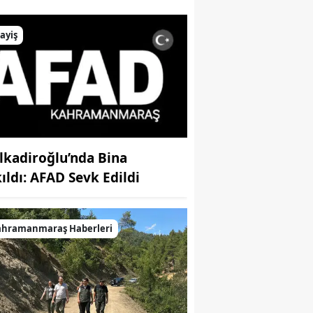
ayiş
lkadiroğlu’nda Bina
kıldı: AFAD Sevk Edildi
ahramanmaraş Haberleri