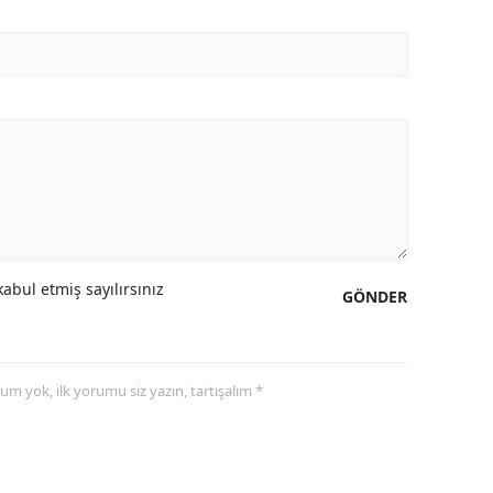
abul etmiş sayılırsınız
GÖNDER
yorum yok, ilk yorumu siz yazın, tartışalım *