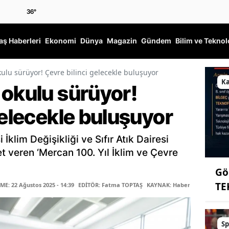
36
°
ş Haberleri
Ekonomi
Dünya
Magazin
Gündem
Bilim ve Teknol
ulu sürüyor! Çevre bilinci gelecekle buluşuyor
K
 okulu sürüyor!
gelecekle buluşuyor
İklim Değişikliği ve Sıfır Atık Dairesi
 veren ‘Mercan 100. Yıl İklim ve Çevre
Gö
TE
E: 22 Ağustos 2025 - 14:39
EDİTÖR: Fatma TOPTAŞ
KAYNAK: Haber Merkezi
Sp