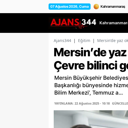
07 Ağustos 2026, Cuma
Kahramanmara
Ajans344
|
Eğitim
|
Mersin’de yaz ok
Mersin’de yaz
Çevre bilinci 
Mersin Büyükşehir Belediyesi 
Başkanlığı bünyesinde hizmet
Bilim Merkezi’, Temmuz a...
YAYINLAMA: 22 Ağustos 2025 - 10:18
GÜNCELLEM