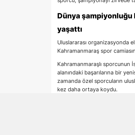
sporcu, şampiyonayı zirvede t
Dünya şampiyonluğu 
yaşattı
Uluslararası organizasyonda e
Kahramanmaraş spor camiasında
Kahramanmaraşlı sporcunun İsv
alanındaki başarılarına bir yen
zamanda özel sporcuların ulusl
kez daha ortaya koydu.
Şampiyona İsveç’in L
Down Sendromlular Dünya Judo
ev sahipliği yaptı.