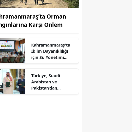
hramanmaraş’ta Orman
ngınlarına Karşı Önlem
Kahramanmaraş'ta
İklim Dayanıklılığı
için Su Yönetimi
r
Toplantısı
Türkiye, Suudi
Arabistan ve
Pakistan’dan
Savunma Paktı