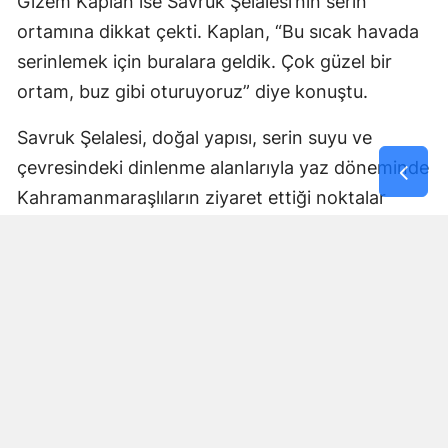
Gizem Kaplan ise Savruk Şelalesi’nin serin
ortamına dikkat çekti. Kaplan, “Bu sıcak havada
serinlemek için buralara geldik. Çok güzel bir
ortam, buz gibi oturuyoruz” diye konuştu.
Savruk Şelalesi, doğal yapısı, serin suyu ve
çevresindeki dinlenme alanlarıyla yaz döneminde
Kahramanmaraşlıların ziyaret ettiği noktalar
arasında yer alıyor. Sıcaklığın yüksek seyrettiği
günlerde şelale çevresindeki hareketliliğin de
arttığı görülüyor.
Yorumlar
İsim*