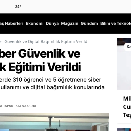
24
°
ş Haberleri
Ekonomi
Dünya
Magazin
Gündem
Bilim ve Teknol
r Güvenlik ve Dijital Bağımlılık Eğitimi Verildi
K
ber Güvenlik ve
ık Eğitimi Verildi
erde 310 öğrenci ve 5 öğretmene siber
ullanımı ve dijital bağımlılık konularında
Mi
Cu
BA TAPAR
KAYNAK: İHA
Te