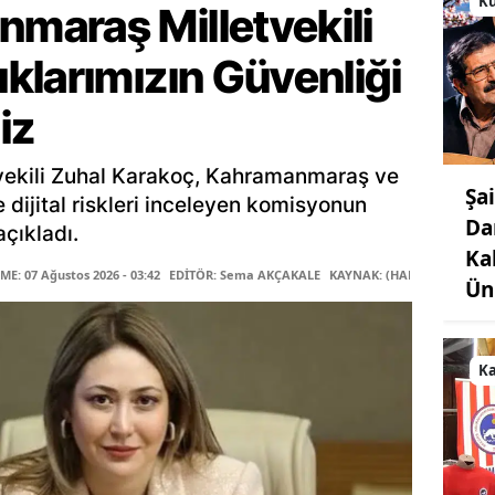
Kü
araş Milletvekili
klarımızın Güvenliği
iz
ekili Zuhal Karakoç, Kahramanmaraş ve
Şa
le dijital riskleri inceleyen komisyonun
Da
çıkladı.
Ka
E: 07 Ağustos 2026 - 03:42
EDİTÖR: Sema AKÇAKALE
KAYNAK: (HABER MERKEZİ)
Ün
K