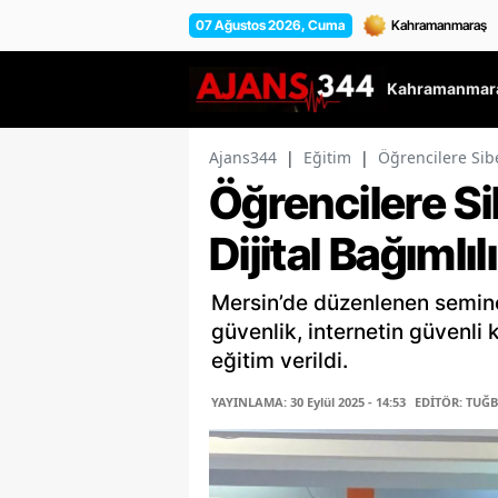
07 Ağustos 2026, Cuma
Kahramanmara
Ajans344
|
Eğitim
|
Öğrencilere Sibe
Öğrencilere Si
Dijital Bağımlıl
Mersin’de düzenlenen semin
güvenlik, internetin güvenli k
eğitim verildi.
YAYINLAMA: 30 Eylül 2025 - 14:53
EDİTÖR: TUĞ