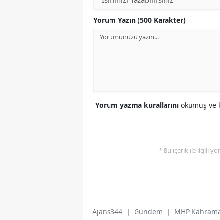
Yorum Yazın (500 Karakter)
Yorum yazma kurallarını
okumuş ve k
* Bu içerik ile ilgili 
Ajans344
|
Gündem
|
MHP Kahramanm