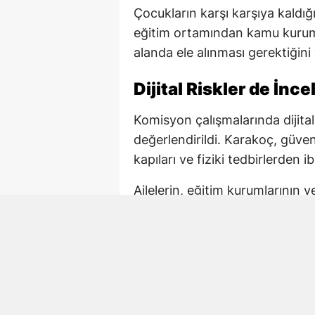
Çocukların karşı karşıya kaldığı 
eğitim ortamından kamu kuruml
alanda ele alınması gerektiğini
Dijital Riskler de İnc
Komisyon çalışmalarında dijital
değerlendirildi. Karakoç, güv
kapıları ve fiziki tedbirlerden ib
Ailelerin, eğitim kurumlarının 
korunmasında ortak sorumluluk
önlemlerin çok boyutlu şekilde
Kahramanmaraş’taki O
Karakoç, açıklamasında Kahram