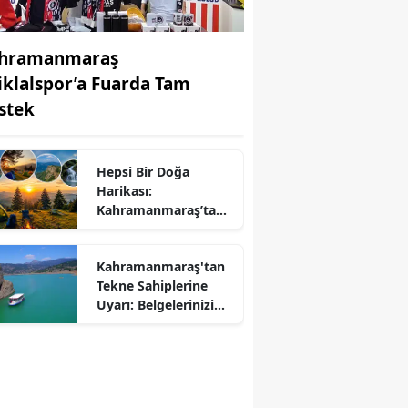
hramanmaraş
tiklalspor’a Fuarda Tam
stek
Hepsi Bir Doğa
Harikası:
r
Kahramanmaraş’ta
Kamp ve Piknik
Yapılabilecek En
Kahramanmaraş'tan
Güzel Alanlar
Tekne Sahiplerine
Uyarı: Belgelerinizi
Kontrol Edin!