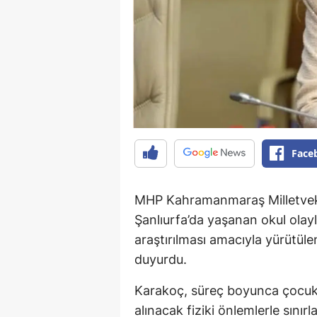
Face
MHP Kahramanmaraş Milletvek
Şanlıurfa’da yaşanan okul olaylar
araştırılması amacıyla yürütül
duyurdu.
Karakoç, süreç boyunca çocuk 
alınacak fiziki önlemlerle sını