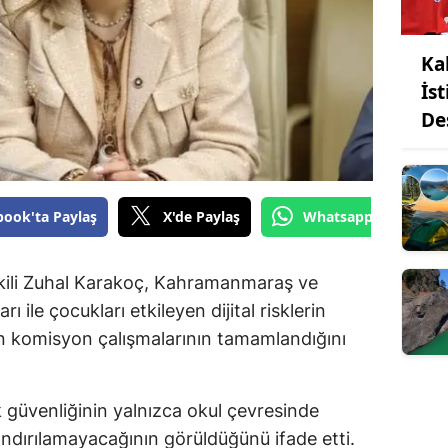
Ka
İs
De
book'ta Paylaş
X'de Paylaş
Whatsapp'tan Gönde
ili Zuhal Karakoç, Kahramanmaraş ve
ı ile çocukları etkileyen dijital risklerin
en komisyon çalışmalarının tamamlandığını
güvenliğinin yalnızca okul çevresinde
rlandırılamayacağının görüldüğünü ifade etti.