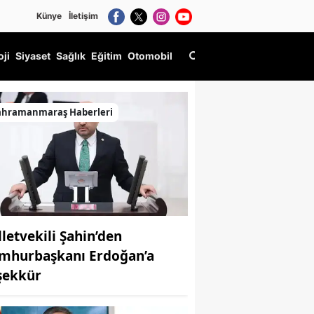
Künye
İletişim
oji
Siyaset
Sağlık
Eğitim
Otomobil
ahramanmaraş Haberleri
lletvekili Şahin’den
mhurbaşkanı Erdoğan’a
şekkür