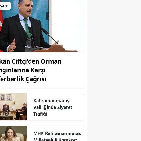
aşam
kan Çiftçi’den Orman
ngınlarına Karşı
ferberlik Çağrısı
Kahramanmaraş
r
Valiliğinde Ziyaret
Trafiği
MHP Kahramanmaraş
Milletvekili Karakoç: