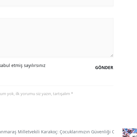
abul etmiş sayılırsınız
GÖNDER
yorum yok, ilk yorumu siz yazın, tartışalım *
araş Milletvekili Karakoç: Çocuklarımızın Güvenliği Ortak Vazif