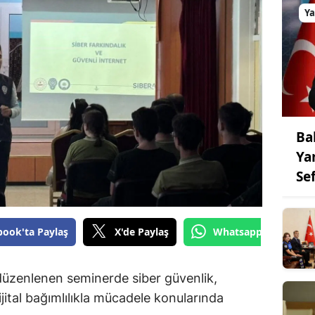
Y
Ba
Ya
Se
book'ta Paylaş
X'de Paylaş
Whatsapp'tan Gönde
düzenlenen seminerde siber güvenlik,
ijital bağımlılıkla mücadele konularında