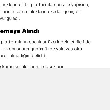
risklerin dijital platformlardan aile yapısına,
arının sorumluluklarına kadar geniş bir
 vurguladı.
elemeye Alındı
 platformların çocuklar üzerindeki etkileri de
enlik konusunun günümüzde yalnızca okul
aret olmadığını belirtti.
ve kamu kuruluşlarının çocukların
 taşıdığını ifade eden Karakoç, alınacak
 planlanması gerektiğine dikkat çekti.
kul Saldırısına Vurgu
anmaraş’ta yaşanan okul saldırısında