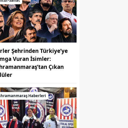
ltür-Sanat
irler Şehrinden Türkiye’ye
mga Vuran İsimler:
hramanmaraş’tan Çıkan
MUHABİR: Elife Karaarslan
lüler
ahramanmaraş Haberleri