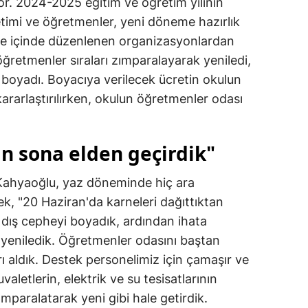
yor. 2024-2025 eğitim ve öğretim yılının
timi ve öğretmenler, yeni döneme hazırlık
ene içinde düzenlenen organizasyonlardan
 öğretmenler sıraları zımparalayarak yeniledi,
nı boyadı. Boyacıya verilecek ücretin okulun
kararlaştırılırken, okulun öğretmenler odası
 sona elden geçirdik"
ahyaoğlu, yaz döneminde hiç ara
rek, "20 Haziran'da karneleri dağıttıktan
e dış cepheyi boyadık, ardından ihata
arı yeniledik. Öğretmenler odasını baştan
ı aldık. Destek personelimiz için çamaşır ve
valetlerin, elektrik ve su tesisatlarının
ımparalatarak yeni gibi hale getirdik.