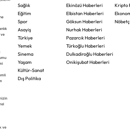
Sağlık
Ekinözü Haberleri
Kripto 
Eğitim
Elbistan Haberleri
Ekonom
ine
Spor
Göksun Haberleri
Nöbetç
nlık
Asayiş
Nurhak Haberleri
 ve
Türkiye
Pazarcık Haberleri
Yemek
Türkoğlu Haberleri
u
Sinema
Dulkadiroğlu Haberleri
rumu
Yaşam
Onikişubat Haberleri
mi
Kültür-Sanat
emli
Dış Politika
im
mizin
rel
k ve