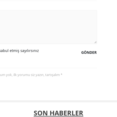
abul etmiş sayılırsınız
GÖNDER
yorum yok, ilk yorumu siz yazın, tartışalım *
SON HABERLER