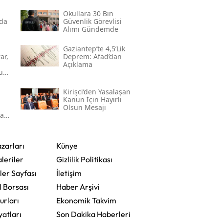
Okullara 30 Bin
nda
Güvenlik Görevlisi
Alımı Gündemde
Gaziantep’te 4,5’lik
ar,
Deprem: Afad’dan
Açıklama
u
Kirişci’den Yasalaşan
Kanun İçin Hayırlı
Olsun Mesajı
ma
zarları
Künye
leriler
Gizlilik Politikası
ler Sayfası
İletişim
l Borsası
Haber Arşivi
urları
Ekonomik Takvim
yatları
Son Dakika Haberleri