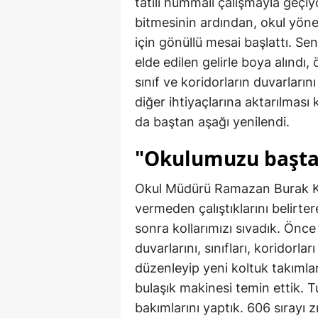
tatili hummalı çalışmayla geçi
bitmesinin ardından, okul yöne
için gönüllü mesai başlattı. S
elde edilen gelirle boya alındı,
sınıf ve koridorların duvarları
diğer ihtiyaçlarına aktarılması 
da baştan aşağı yenilendi.
"Okulumuzu baştan
Okul Müdürü Ramazan Burak K
vermeden çalıştıklarını belirte
sonra kollarımızı sıvadık. Önc
duvarlarını, sınıfları, koridorl
düzenleyip yeni koltuk takımlar
bulaşık makinesi temin ettik. Tu
bakımlarını yaptık. 606 sırayı z