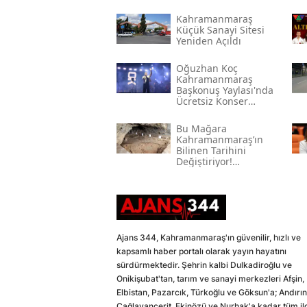
Kahramanmaraş
Küçük Sanayi Sitesi
Yeniden Açıldı
Oğuzhan Koç
Kahramanmaraş
Başkonuş Yaylası'nda
Ücretsiz Konser
Verecek
Bu Mağara
Kahramanmaraş’ın
Bilinen Tarihini
Değiştiriyor!
Kahramanmaraş'ın En
Eski Yerleşim İzleri
Ajans 344, Kahramanmaraş'ın güvenilir, hızlı ve
kapsamlı haber portalı olarak yayın hayatını
sürdürmektedir. Şehrin kalbi Dulkadiroğlu ve
Onikişubat'tan, tarım ve sanayi merkezleri Afşin,
Elbistan, Pazarcık, Türkoğlu ve Göksun'a; Andırın
Çağlayancerit, Ekinözü ve Nurhak'a kadar tüm il