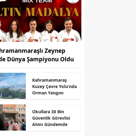
hramanmaraşlı Zeynep
de Dünya Şampiyonu Oldu
Kahramanmaraş
Kuzey Çevre Yolu’nda
Orman Yangını
r
Okullara 30 Bin
Güvenlik Görevlisi
Alımı Gündemde