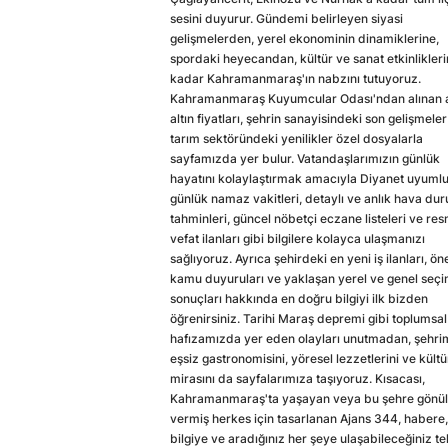
sesini duyurur. Gündemi belirleyen siyasi
gelişmelerden, yerel ekonominin dinamiklerine,
spordaki heyecandan, kültür ve sanat etkinlikler
kadar Kahramanmaraş'ın nabzını tutuyoruz.
Kahramanmaraş Kuyumcular Odası'ndan alınan a
altın fiyatları, şehrin sanayisindeki son gelişmeler
tarım sektöründeki yenilikler özel dosyalarla
sayfamızda yer bulur. Vatandaşlarımızın günlük
hayatını kolaylaştırmak amacıyla Diyanet uyuml
günlük namaz vakitleri, detaylı ve anlık hava du
tahminleri, güncel nöbetçi eczane listeleri ve res
vefat ilanları gibi bilgilere kolayca ulaşmanızı
sağlıyoruz. Ayrıca şehirdeki en yeni iş ilanları, ön
kamu duyuruları ve yaklaşan yerel ve genel seç
sonuçları hakkında en doğru bilgiyi ilk bizden
öğrenirsiniz. Tarihi Maraş depremi gibi toplumsal
hafızamızda yer eden olayları unutmadan, şehri
eşsiz gastronomisini, yöresel lezzetlerini ve kültü
mirasını da sayfalarımıza taşıyoruz. Kısacası,
Kahramanmaraş'ta yaşayan veya bu şehre gönül
vermiş herkes için tasarlanan Ajans 344, habere,
bilgiye ve aradığınız her şeye ulaşabileceğiniz te