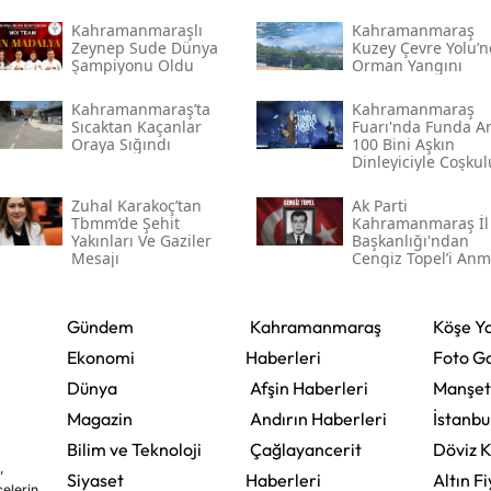
Kahramanmaraşlı
Kahramanmaraş
Zeynep Sude Dünya
Kuzey Çevre Yolu’
Şampiyonu Oldu
Orman Yangını
Kahramanmaraş’ta
Kahramanmaraş
Sıcaktan Kaçanlar
Fuarı'nda Funda Ar
Oraya Sığındı
100 Bini Aşkın
Dinleyiciyle Coşkul
Bir Konser Verdi
Zuhal Karakoç’tan
Ak Parti
Tbmm’de Şehit
Kahramanmaraş İl
Yakınları Ve Gaziler
Başkanlığı'ndan
Mesajı
Cengiz Topel’i An
Mesajı
Gündem
Kahramanmaraş
Köşe Ya
Ekonomi
Haberleri
Foto Ga
Dünya
Afşin Haberleri
Manşet
Magazin
Andırın Haberleri
İstanbu
Bilim ve Teknoloji
Çağlayancerit
Döviz K
,
Siyaset
Haberleri
Altın Fi
çelerin