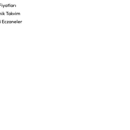
Fiyatları
ik Takvim
i Eczaneler