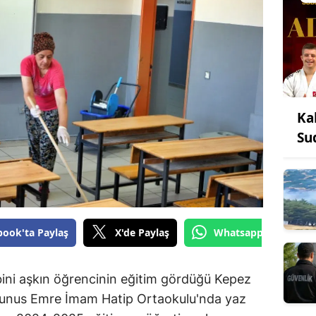
Ka
Su
book'ta Paylaş
X'de Paylaş
Whatsapp'tan Gönde
bini aşkın öğrencinin eğitim gördüğü Kepez
 Yunus Emre İmam Hatip Ortaokulu'nda yaz