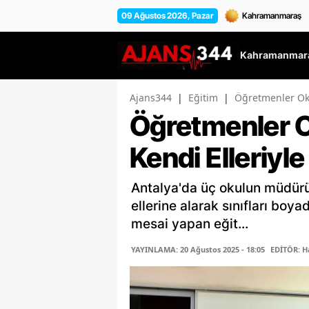
09 Ağustos 2026, Pazar
Kahramanmara
Ajans344
|
Eğitim
|
Öğretmenler Okul
Öğretmenler Ok
Kendi Elleriyle
Antalya'da üç okulun müdürü v
ellerine alarak sınıfları boyad
mesai yapan eğit...
YAYINLAMA: 20 Ağustos 2025 - 18:05
EDİTÖR: H