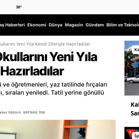
36
°
ş Haberleri
Ekonomi
Dünya
Magazin
Gündem
Bilim ve Teknol
larını Yeni Yıla Kendi Elleriyle Hazırladılar
K
ullarını Yeni Yıla
 Hazırladılar
e öğretmenleri, yaz tatilinde fırçaları
ı, sıraları yeniledi. Tatil yerine gönüllü
Ka
Sa
aber Editörü
KAYNAK: İHA
Sp