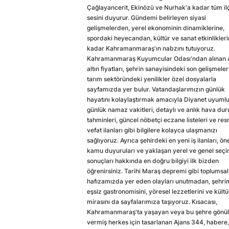
Çağlayancerit, Ekinözü ve Nurhak'a kadar tüm il
sesini duyurur. Gündemi belirleyen siyasi
gelişmelerden, yerel ekonominin dinamiklerine,
spordaki heyecandan, kültür ve sanat etkinlikler
kadar Kahramanmaraş'ın nabzını tutuyoruz.
Kahramanmaraş Kuyumcular Odası'ndan alınan a
altın fiyatları, şehrin sanayisindeki son gelişmeler
tarım sektöründeki yenilikler özel dosyalarla
sayfamızda yer bulur. Vatandaşlarımızın günlük
hayatını kolaylaştırmak amacıyla Diyanet uyuml
günlük namaz vakitleri, detaylı ve anlık hava du
tahminleri, güncel nöbetçi eczane listeleri ve res
vefat ilanları gibi bilgilere kolayca ulaşmanızı
sağlıyoruz. Ayrıca şehirdeki en yeni iş ilanları, ön
kamu duyuruları ve yaklaşan yerel ve genel seç
sonuçları hakkında en doğru bilgiyi ilk bizden
öğrenirsiniz. Tarihi Maraş depremi gibi toplumsal
hafızamızda yer eden olayları unutmadan, şehri
eşsiz gastronomisini, yöresel lezzetlerini ve kültü
mirasını da sayfalarımıza taşıyoruz. Kısacası,
Kahramanmaraş'ta yaşayan veya bu şehre gönül
vermiş herkes için tasarlanan Ajans 344, habere,