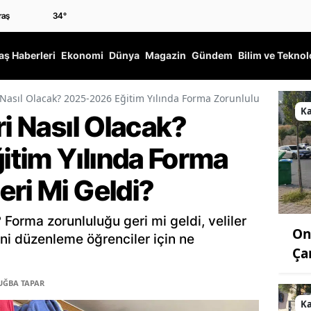
34
°
ş Haberleri
Ekonomi
Dünya
Magazin
Gündem
Bilim ve Teknol
i Nasıl Olacak? 2025-2026 Eğitim Yılında Forma Zorunluluğu Geri Mi
K
ri Nasıl Olacak?
tim Yılında Forma
ri Mi Geldi?
? Forma zorunluluğu geri mi geldi, veliler
On
i düzenleme öğrenciler için ne
Ça
TUĞBA TAPAR
K