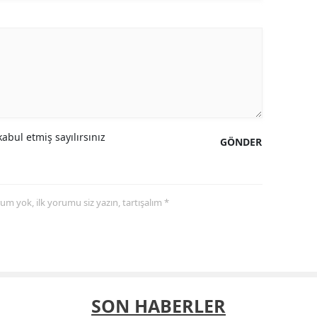
abul etmiş sayılırsınız
GÖNDER
yorum yok, ilk yorumu siz yazın, tartışalım *
SON HABERLER