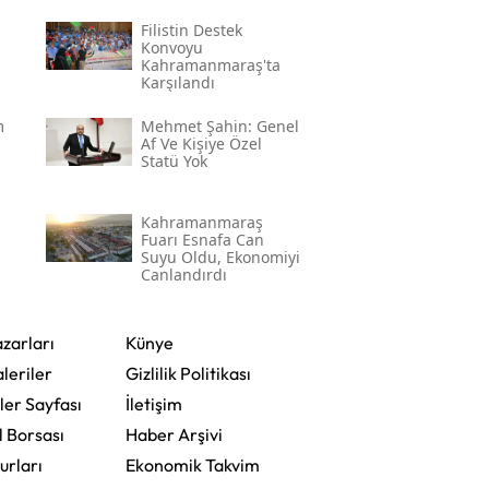
Filistin Destek
Konvoyu
Kahramanmaraş'ta
Karşılandı
m
Mehmet Şahin: Genel
Af Ve Kişiye Özel
Statü Yok
Kahramanmaraş
Fuarı Esnafa Can
Suyu Oldu, Ekonomiyi
Canlandırdı
zarları
Künye
leriler
Gizlilik Politikası
ler Sayfası
İletişim
l Borsası
Haber Arşivi
urları
Ekonomik Takvim