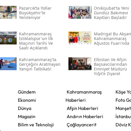
Pazarcık’ta Yollar
Onikişubat'ta Yeni
Büyükşehir’le
Gündüz Bakımevi
Yenileniyor
Kayıtları Başladı!
Kahramanmaraş
Madrigal Bu Akşa
İstiklalspor'un İlk
Kahramanmaraş
Maçının Tarihi Ve
Ağustos Fuarı'nda
Saati Açıklandı
Kahramanmaraş'ta
Elbistan Ve Afşin
Gerçeğini Aratmayan
Başsavcılarından
Yangın Tatbikatı!
Emniyet Müdürü
Yiğit'e Ziyaret
Gündem
Kahramanmaraş
Köşe Ya
Ekonomi
Haberleri
Foto Ga
Dünya
Afşin Haberleri
Manşet
Magazin
Andırın Haberleri
İstanbu
Bilim ve Teknoloji
Çağlayancerit
Döviz K
,