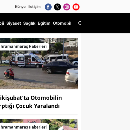
Künye
İletişim
oji
Siyaset
Sağlık
Eğitim
Otomobil
 Geldi?
ahramanmaraş Haberleri
ikişubat'ta Otomobilin
rptığı Çocuk Yaralandı
ahramanmaraş Haberleri