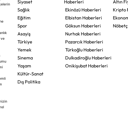
Siyaset
Haberleri
Altın Fi
çelerin
Sağlık
Ekinözü Haberleri
Kripto 
Eğitim
Elbistan Haberleri
Ekonom
ine
Spor
Göksun Haberleri
Nöbetç
nlık
Asayiş
Nurhak Haberleri
 ve
Türkiye
Pazarcık Haberleri
Yemek
Türkoğlu Haberleri
u
Sinema
Dulkadiroğlu Haberleri
rumu
Yaşam
Onikişubat Haberleri
mi
Kültür-Sanat
emli
Dış Politika
im
mizin
rel