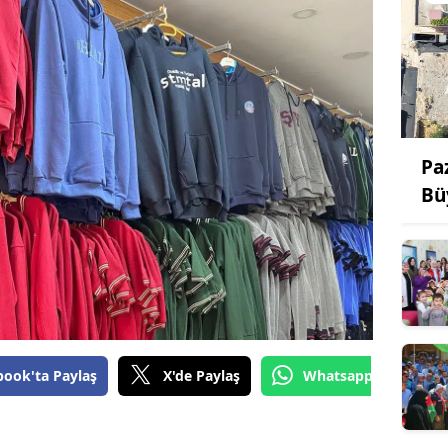
Pa
Bü
book'ta Paylaş
X'de Paylaş
Whatsapp'tan Gönde