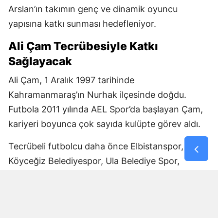
Arslan’ın takımın genç ve dinamik oyuncu
yapısına katkı sunması hedefleniyor.
Ali Çam Tecrübesiyle Katkı
Sağlayacak
Ali Çam, 1 Aralık 1997 tarihinde
Kahramanmaraş’ın Nurhak ilçesinde doğdu.
Futbola 2011 yılında AEL Spor’da başlayan Çam,
kariyeri boyunca çok sayıda kulüpte görev aldı.
Tecrübeli futbolcu daha önce Elbistanspor,
Köyceğiz Belediyespor, Ula Belediye Spor,
Marmaris Gücü Spor Kulübü, Dalyanspor,
Ortaköy Spor, Göksun Ülkü Spor, Araban
Belediye Spor ve Elbistan Feda Spor formalarını