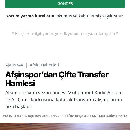
GÖNDER
Yorum yazma kurallarını
okumuş ve kabul etmiş sayılırsınız
* Bu içerik ile ilgili yorum yok, ilk yorumu siz yazın, tartışalım *
Ajans344
|
Afşin Haberleri
Afşinspor’dan Çifte Transfer
Hamlesi
Afşinspor, yeni sezon öncesi Muhammet Kadir Arslan
ile Ali Çam’ı kadrosuna katarak transfer çalışmalarına
hızlı başladı.
YAYINLAMA: 06 Ağustos 2026 - 01:22
EDİTÖR: Atiye ARIKAN
MUHABİR: Elife Kar