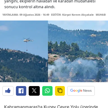
yangını, ekiplerin havadan ve karadan müdahalesi
sonucu kontrol altına alındı.
YAYINLAMA: 09 Ağustos 2026 - 16:49
EDİTÖR: Kürşat Kerem Akçakale
MUHABİR:
Kahramanmaraş’ta Kuzey Çevre Yolu üzerinde