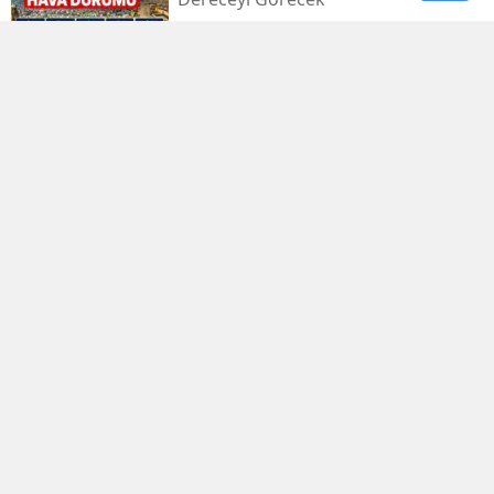
Kahramanmaraş’taki Orman Yangını
Kontrol Altında
Kahramanmaraş Küçük Sanayi Sitesi
Yeniden Açıldı
Kahramanmaraşlı Zeynep Sude
Dünya Şampiyonu Oldu
Kahramanmaraş Kuzey Çevre
Yolu’nda Orman Yangını