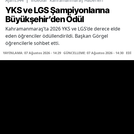
Ajans344
|
Videolar
Kahramanmaraş Haberleri
YKS ve LGS Şampiyonlarına
Büyükşehir’den Ödül
Kahramanmaraş’ta 2026 YKS ve LGS’de derece elde
eden öğrenciler ödüllendirildi. Başkan Görgel
öğrencilerle sohbet etti.
YAYINLAMA: 07 Ağustos 2026 - 14:29
GÜNCELLEME: 07 Ağustos 2026 - 14:30
EDİT