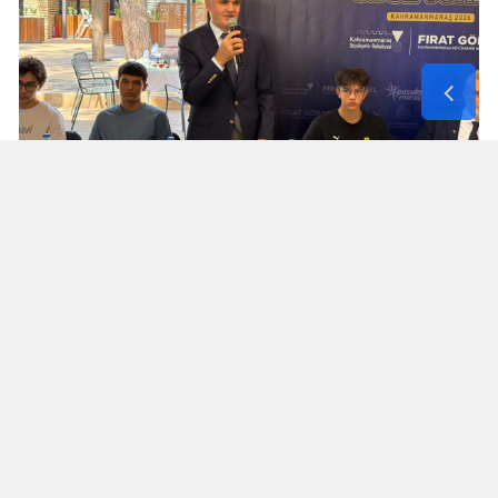
Turan Akpınar başarılı gençleri
yalnız bırakmadı
Kahramanmaraş İl Milli Eğitim Müdürü Turan
Akpınar da programa katılarak derece elde eden
öğrencilerle bir araya geldi.
Akpınar, öğrencilerle sohbet ederek başarılarını