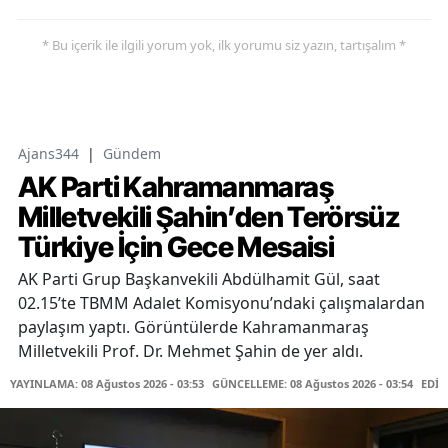
* Bu içerik ile ilgili yorum yok, ilk yorumu siz yazın, tartışalım *
Ajans344
|
Gündem
AK Parti Kahramanmaraş
Milletvekili Şahin’den Terörsüz
Türkiye İçin Gece Mesaisi
AK Parti Grup Başkanvekili Abdülhamit Gül, saat
02.15’te TBMM Adalet Komisyonu’ndaki çalışmalardan
paylaşım yaptı. Görüntülerde Kahramanmaraş
Milletvekili Prof. Dr. Mehmet Şahin de yer aldı.
YAYINLAMA: 08 Ağustos 2026 - 03:53
GÜNCELLEME: 08 Ağustos 2026 - 03:54
EDİT