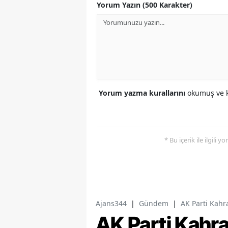
Yorum Yazın (500 Karakter)
Yorum yazma kurallarını
okumuş ve k
* Bu içerik ile ilgili 
Ajans344
|
Gündem
|
AK Parti Kahr
AK Parti Kah