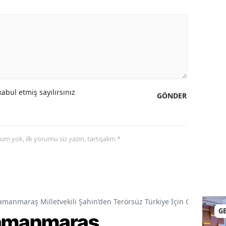
abul etmiş sayılırsınız
GÖNDER
yorum yok, ilk yorumu siz yazın, tartışalım *
amanmaraş Milletvekili Şahin’den Terörsüz Türkiye İçin Gece Mesai
G
ramanmaraş