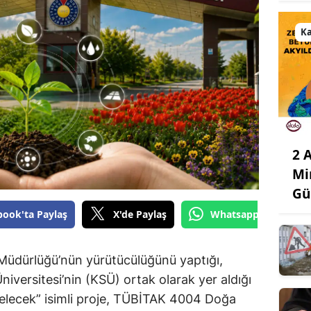
K
2 
Mi
Gü
book'ta Paylaş
X'de Paylaş
Whatsapp'tan Gönde
 Müdürlüğü’nün yürütücülüğünü yaptığı,
ersitesi’nin (KSÜ) ortak olarak yer aldığı
 Gelecek” isimli proje, TÜBİTAK 4004 Doğa