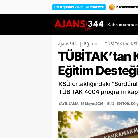
08 Ağustos 2026, Cumartesi
Kahramanmara
Ajans344
|
Eğitim
|
TÜBİTAK’tan KSÜ
TÜBİTAK’tan 
Eğitim Desteğ
KSÜ ortaklığındaki “Sürdürüle
TÜBİTAK 4004 programı kaps
YAYINLAMA: 15 Mayıs 2026 - 15:12
EDİTÖR: Kür