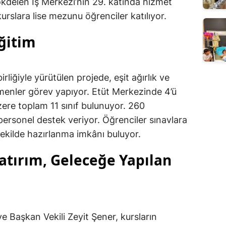
kdelen İş Merkezi’nin 29. katında hizmet
rslara lise mezunu öğrenciler katılıyor.
ğitim
rliğiyle yürütülen projede, eşit ağırlık ve
menler görev yapıyor. Etüt Merkezinde 4’ü
 üzere toplam 11 sınıf bulunuyor. 260
ersonel destek veriyor. Öğrenciler sınavlara
ekilde hazırlanma imkânı buluyor.
atırım, Geleceğe Yapılan
 Başkan Vekili Zeyit Şener, kursların