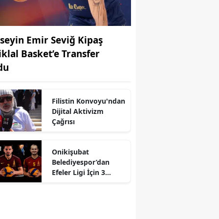
seyin Emir Seviğ Kipaş
iklal Basket’e Transfer
du
Filistin Konvoyu'ndan
Dijital Aktivizm
Çağrısı
r
Onikişubat
Belediyespor’dan
Efeler Ligi İçin 3
Hamle