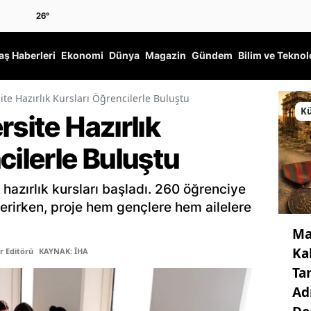
26
°
ş Haberleri
Ekonomi
Dünya
Magazin
Gündem
Bilim ve Teknol
ite Hazırlık Kursları Öğrencilerle Buluştu
Kü
rsite Hazırlık
cilerle Buluştu
 hazırlık kursları başladı. 260 öğrenciye
rirken, proje hem gençlere hem ailelere
Ma
Ka
r Editörü
KAYNAK: İHA
Ta
Ad