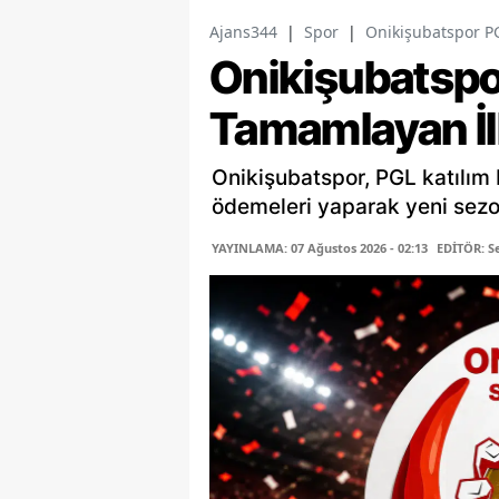
Ajans344
|
Spor
|
Onikişubatspor P
Onikişubatsp
Tamamlayan İl
Onikişubatspor, PGL katılım b
ödemeleri yaparak yeni sez
YAYINLAMA: 07 Ağustos 2026 - 02:13
EDİTÖR: 