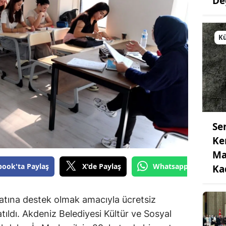
De
Kü
Se
Ke
Ma
book'ta Paylaş
X'de Paylaş
Whatsapp'tan Gönde
Ka
atına destek olmak amacıyla ücretsiz
latıldı. Akdeniz Belediyesi Kültür ve Sosyal