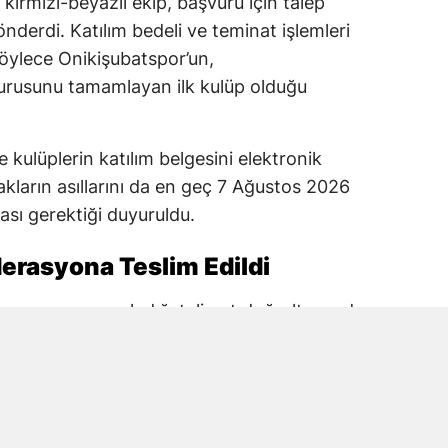
 kırmızı-beyazlı ekip, başvuru için talep
nderdi. Katılım bedeli ve teminat işlemleri
öylece Onikişubatspor’un,
rusunu tamamlayan ilk kulüp olduğu
 kulüplerin katılım belgesini elektronik
kların asıllarını da en geç 7 Ağustos 2026
ası gerektiği duyuruldu.
erasyona Teslim Edildi
rasyonun yayımladığı talimat doğrultusunda
Kulübün PGL katılım belgesini ilgili elektronik
 evrakların asıllarını teslim ettiği kaydedildi.
ım belgesinde kulüp, stat ve tesis bilgileri
erin eksiksiz şekilde sunulması isteniyor.