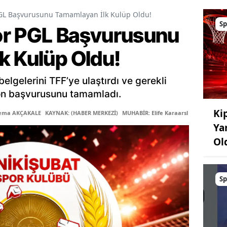
GL Başvurusunu Tamamlayan İlk Kulüp Oldu!
Sp
or PGL Başvurusunu
k Kulüp Oldu!
elgelerini TFF’ye ulaştırdı ve gerekli
on başvurusunu tamamladı.
Kip
Sema AKÇAKALE
KAYNAK: (HABER MERKEZİ)
MUHABİR: Elife Karaarslan
Ya
Ol
Sp