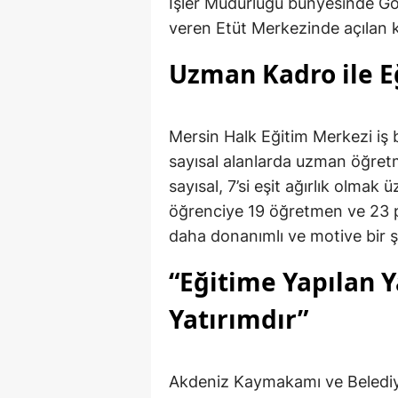
İşler Müdürlüğü bünyesinde Gö
veren Etüt Merkezinde açılan ku
Uzman Kadro ile E
Mersin Halk Eğitim Merkezi iş bi
sayısal alanlarda uzman öğret
sayısal, 7’si eşit ağırlık olmak
öğrenciye 19 öğretmen ve 23 p
daha donanımlı ve motive bir ş
“Eğitime Yapılan Y
Yatırımdır”
Akdeniz Kaymakamı ve Belediye