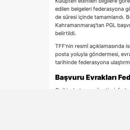
Kulüpten edinilen bilgilere göre
edilen belgeleri federasyona gö
de süresi içinde tamamlandı. B
Kahramanmaraş’tan PGL başvu
belirtildi.
TFF’nin resmî açıklamasında ise
posta yoluyla göndermesi, evra
tarihinde federasyona ulaştırm
Başvuru Evrakları Fed
Onikişubatspor yönetimi, fede
başvuru hazırlıklarını yürüttü. 
posta adresine ilettiği, ardından
TFF tarafından yayımlanan katıl
ile yetkili kişilere ilişkin bilgil