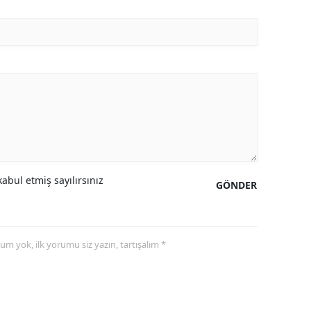
abul etmiş sayılırsınız
GÖNDER
yorum yok, ilk yorumu siz yazın, tartışalım *