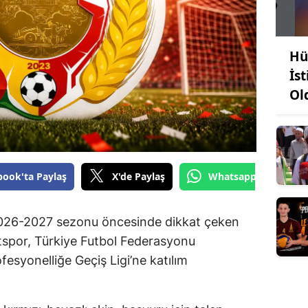
Hü
İst
Ol
book'ta Paylaş
X'de Paylaş
Whatsapp'tan Gönde
26-2027 sezonu öncesinde dikkat çeken
atspor, Türkiye Futbol Federasyonu
fesyonelliğe Geçiş Ligi’ne katılım