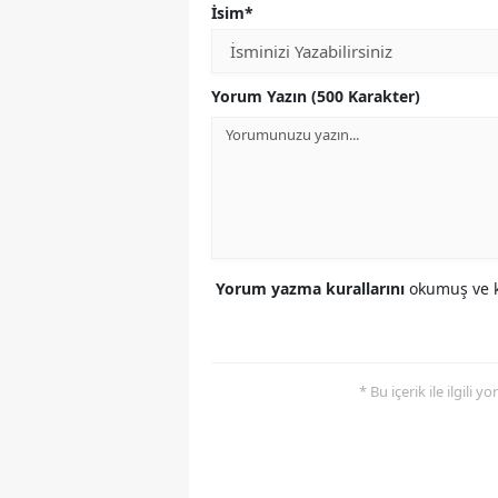
İsim*
Yorum Yazın (500 Karakter)
Yorum yazma kurallarını
okumuş ve k
* Bu içerik ile ilgili 