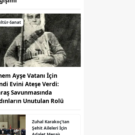
ğişimi
ltür-Sanat
nem Ayşe Vatanı İçin
ndi Evini Ateşe Verdi:
raş Savunmasında
r
dınların Unutulan Rolü
Zuhal Karakoç’tan
Şehit Aileleri İçin
Adalet Mesajı