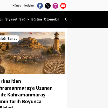
Künye
İletişim
oji
Siyaset
Sağlık
Eğitim
Otomobil
ltür-Sanat
rkasi’den
hramanmaraş’a Uzanan
rih: Kahramanmaraş
ının Tarih Boyunca