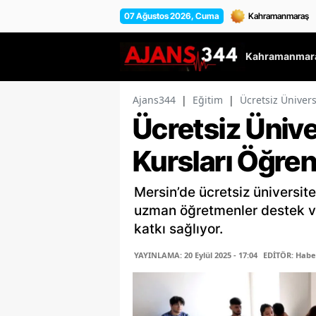
07 Ağustos 2026, Cuma
Kahramanmara
Ajans344
|
Eğitim
|
Ücretsiz Ünivers
Ücretsiz Ünive
Kursları Öğren
Mersin’de ücretsiz üniversite
uzman öğretmenler destek ve
katkı sağlıyor.
YAYINLAMA: 20 Eylül 2025 - 17:04
EDİTÖR: Habe