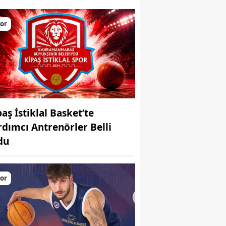
or
aş İstiklal Basket’te
rdımcı Antrenörler Belli
du
or