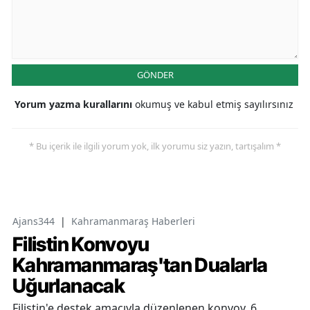
GÖNDER
Yorum yazma kurallarını
okumuş ve kabul etmiş sayılırsınız
* Bu içerik ile ilgili yorum yok, ilk yorumu siz yazın, tartışalım *
Ajans344
|
Kahramanmaraş Haberleri
Filistin Konvoyu
Kahramanmaraş'tan Dualarla
Uğurlanacak
Filistin'e destek amacıyla düzenlenen konvoy, 6