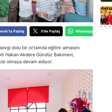
book'ta Paylaş
X'de Paylaş
Whatsapp'tan Gönde
sevgi dolu bir ortamda eğitim almasını
hit Hakan Akdere Gündüz Bakımevi,
isi olmaya devam ediyor.