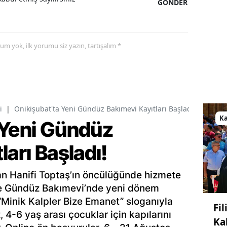
GÖNDER
yorum yok, ilk yorumu siz yazın, tartışalım *
i
|
Onikişubat'ta Yeni Gündüz Bakımevi Kayıtları Başladı!
K
 Yeni Gündüz
ları Başladı!
an Hanifi Toptaş’ın öncülüğünde hizmete
e Gündüz Bakımevi’nde yeni dönem
. “Minik Kalpler Bize Emanet” sloganıyla
Fi
 4-6 yaş arası çocuklar için kapılarını
Ka