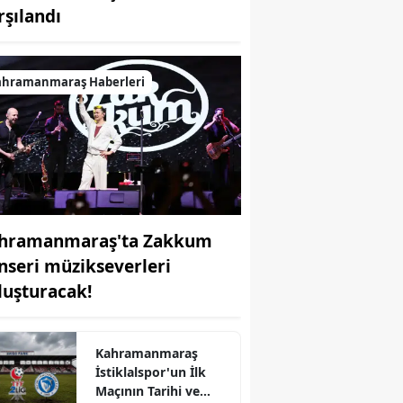
rşılandı
ahramanmaraş Haberleri
hramanmaraş'ta Zakkum
nseri müzikseverleri
luşturacak!
Kahramanmaraş
İstiklalspor'un İlk
Maçının Tarihi ve