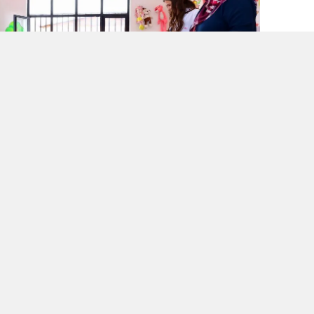
 ortamıyla ilk yılında ailelerin beğenisini
 Gündüz Bakımevi, çocukların çok yönlü
e tasarlandı.