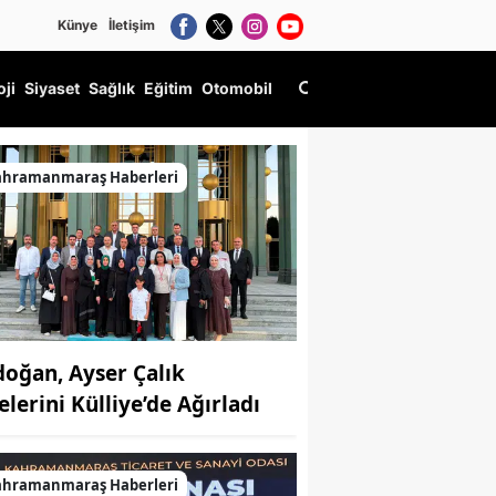
Künye
İletişim
oji
Siyaset
Sağlık
Eğitim
Otomobil
ahramanmaraş Haberleri
doğan, Ayser Çalık
elerini Külliye’de Ağırladı
ahramanmaraş Haberleri