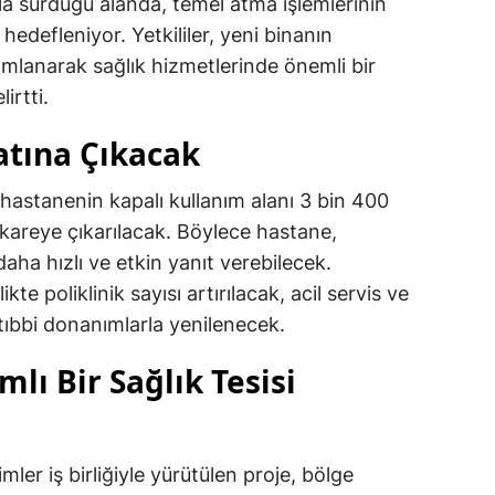
zla sürdüğü alanda, temel atma işlemlerinin
edefleniyor. Yetkililer, yeni binanın
mlanarak sağlık hizmetlerinde önemli bir
irtti.
atına Çıkacak
astanenin kapalı kullanım alanı 3 bin 400
areye çıkarılacak. Böylece hastane,
ha hızlı ve etkin yanıt verebilecek.
te poliklinik sayısı artırılacak, acil servis ve
ıbbi donanımlarla yenilenecek.
ı Bir Sağlık Tesisi
mler iş birliğiyle yürütülen proje, bölge