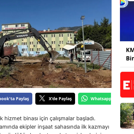
KM
Bi
book'ta Paylaş
X'de Paylaş
Whatsapp'tan Gönde
 hizmet binası için çalışmalar başladı.
amında ekipler inşaat sahasında ilk kazmayı