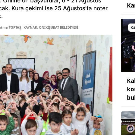
 Online ön başvurular, 6 - 21 Ağustos
Ka
acak. Kura çekimi ise 25 Ağustos’ta noter
.
K
Fatma TOPTAŞ
KAYNAK: ONİKİŞUBAT BELEDİYESİ
Ka
ko
bu