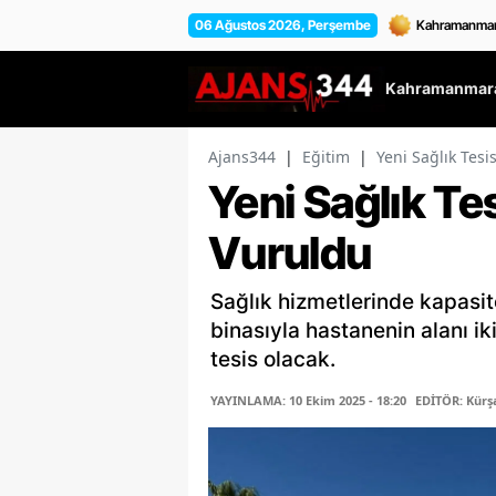
06 Ağustos 2026, Perşembe
Kahramanmara
Ajans344
|
Eğitim
|
Yeni Sağlık Tesi
Yeni Sağlık Tes
Vuruldu
Sağlık hizmetlerinde kapasite
binasıyla hastanenin alanı i
tesis olacak.
YAYINLAMA: 10 Ekim 2025 - 18:20
EDİTÖR: Kür