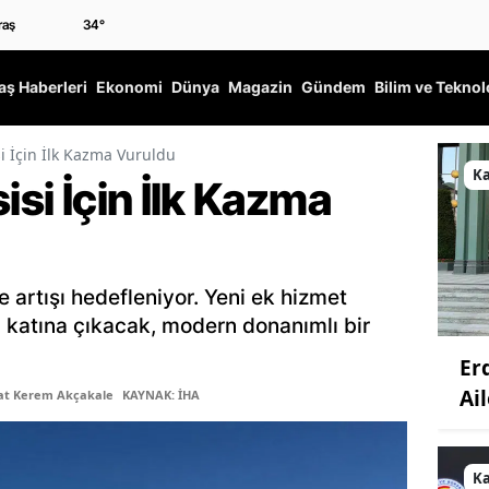
34
°
ş Haberleri
Ekonomi
Dünya
Magazin
Gündem
Bilim ve Teknol
si İçin İlk Kazma Vuruldu
K
isi İçin İlk Kazma
 artışı hedefleniyor. Yeni ek hizmet
ki katına çıkacak, modern donanımlı bir
Er
Ail
şat Kerem Akçakale
KAYNAK: İHA
K