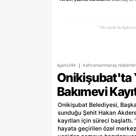
* Bu içerik ile ilgili 
Ajans344
|
Kahramanmaraş Haberler
Onikişubat'ta
Bakımevi Kayıt
Onikişubat Belediyesi, Başk
sunduğu Şehit Hakan Akder
kayıtları için süreci başlattı
hayata geçirilen özel merkez,