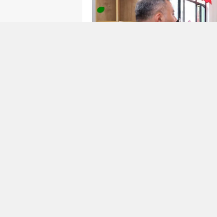
Modern donanım ve zengin eğitim
kazanan ve yoğun talep gören
gelişimini destekleyecek şekild