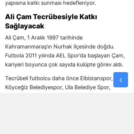
yapısına katkı sunması hedefleniyor.
Ali Çam Tecrübesiyle Katkı
Sağlayacak
Ali Çam, 1 Aralık 1997 tarihinde
Kahramanmaraş’ın Nurhak ilçesinde doğdu.
Futbola 2011 yılında AEL Spor’da başlayan Çam,
kariyeri boyunca çok sayıda kulüpte görev aldı.
Tecrübeli futbolcu daha önce Elbistanspor,
Köyceğiz Belediyespor, Ula Belediye Spor,
Marmaris Gücü Spor Kulübü, Dalyanspor,
Ortaköy Spor, Göksun Ülkü Spor, Araban
Belediye Spor ve Elbistan Feda Spor formalarını
giydi.