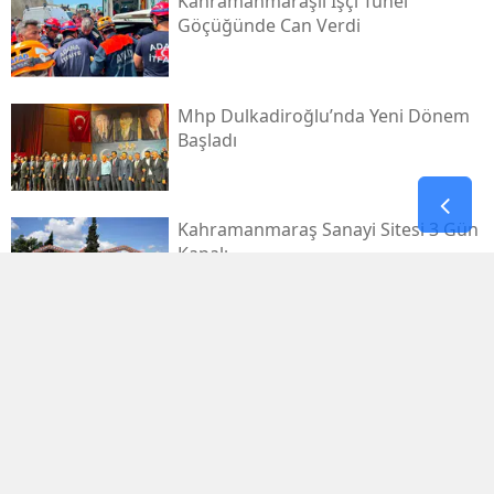
Kahramanmaraşlı İşçi Tünel
Göçüğünde Can Verdi
Mhp Dulkadiroğlu’nda Yeni Dönem
Başladı
Kahramanmaraş Sanayi Sitesi 3 Gün
Kapalı
Kerem Erdem’in İsmi Futbol
Sahasında Yaşatılacak
Elbistan’da Asırlık Kar Geleneği
Yaşatılıyor