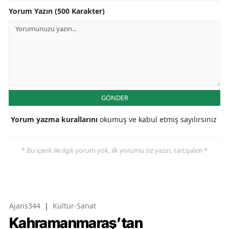
Yorum Yazın (500 Karakter)
GÖNDER
Yorum yazma kurallarını
okumuş ve kabul etmiş sayılırsınız
* Bu içerik ile ilgili yorum yok, ilk yorumu siz yazın, tartışalım *
Ajans344
|
Kültür-Sanat
Kahramanmaraş’tan