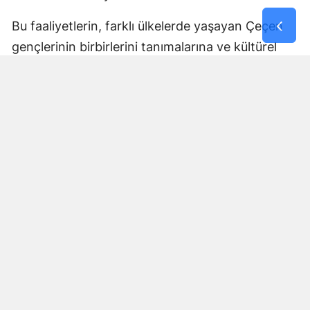
Bu faaliyetlerin, farklı ülkelerde yaşayan Çeçen
gençlerinin birbirlerini tanımalarına ve kültürel
bağlarını geliştirmelerine katkı sağlaması
bekleniyor.
Tüm İhtiyaçlar Program
Kapsamında Karşılanacak
Açıklanan program çerçevesinde öğrencilerin
seyahat, konaklama, ulaşım, eğitim ve güvenlik
süreçleri için gerekli hazırlıkların tamamlandığı
bildirildi.
İlgili kurumların koordinasyonunda yürütülecek
program boyunca öğrencilerin güvenli ve verimli
bir eğitim dönemi geçirmesi amaçlanıyor.