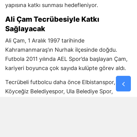
yapısına katkı sunması hedefleniyor.
Ali Çam Tecrübesiyle Katkı
Sağlayacak
Ali Çam, 1 Aralık 1997 tarihinde
Kahramanmaraş’ın Nurhak ilçesinde doğdu.
Futbola 2011 yılında AEL Spor’da başlayan Çam,
kariyeri boyunca çok sayıda kulüpte görev aldı.
Tecrübeli futbolcu daha önce Elbistanspor,
Köyceğiz Belediyespor, Ula Belediye Spor,
Marmaris Gücü Spor Kulübü, Dalyanspor,
Ortaköy Spor, Göksun Ülkü Spor, Araban
Belediye Spor ve Elbistan Feda Spor formalarını
giydi.