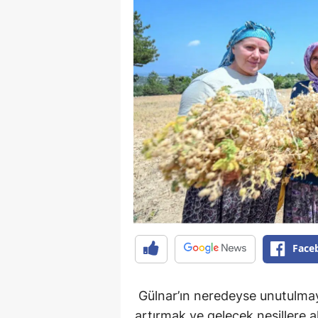
Face
Gülnar’ın neredeyse unutulmay
artırmak ve gelecek nesillere a