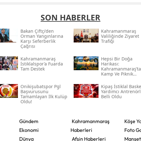
SON HABERLER
Bakan Çiftçi’den
Kahramanmaraş
Orman Yangınlarına
Valiliğinde Ziyaret
Karşı Seferberlik
Trafiği
Çağrısı
Kahramanmaraş
Hepsi Bir Doğa
İstiklalspor’a Fuarda
Harikası:
Tam Destek
Kahramanmaraş’ta
Kamp Ve Piknik
Yapılabilecek En
Güzel Alanlar
Onikişubatspor Pgl
Kipaş İstiklal Baske
Başvurusunu
Yardımcı Antrenörl
Tamamlayan İlk Kulüp
Belli Oldu
Oldu!
Gündem
Kahramanmaraş
Köşe Ya
Ekonomi
Haberleri
Foto Ga
Dünya
Afşin Haberleri
Manşet