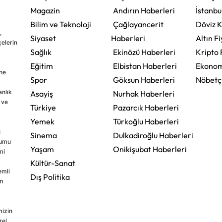
Magazin
Andırın Haberleri
İstanbu
Bilim ve Teknoloji
Çağlayancerit
Döviz K
,
Siyaset
Haberleri
Altın Fi
çelerin
Sağlık
Ekinözü Haberleri
Kripto 
Eğitim
Elbistan Haberleri
Ekonom
ine
Spor
Göksun Haberleri
Nöbetç
nlık
Asayiş
Nurhak Haberleri
 ve
Türkiye
Pazarcık Haberleri
Yemek
Türkoğlu Haberleri
u
Sinema
Dulkadiroğlu Haberleri
rumu
Yaşam
Onikişubat Haberleri
mi
Kültür-Sanat
emli
Dış Politika
im
mizin
rel