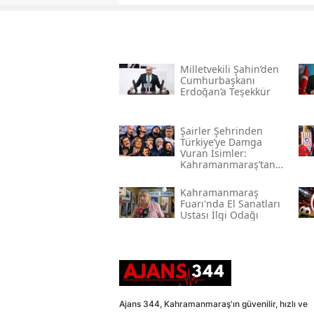
Milletvekili Şahin’den
Cumhurbaşkanı
Erdoğan’a Teşekkür
Şairler Şehrinden
Türkiye’ye Damga
Vuran İsimler:
Kahramanmaraş’tan
Çıkan Ünlüler
Kahramanmaraş
Fuarı'nda El Sanatları
Ustası İlgi Odağı
Ajans 344, Kahramanmaraş'ın güvenilir, hızlı ve