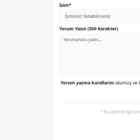
İsim*
Yorum Yazın (500 Karakter)
Yorum yazma kurallarını
okumuş ve k
* Bu içerik ile ilgili 