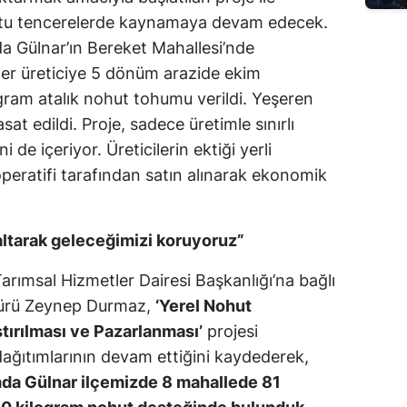
utu tencerelerde kaynamaya devam edecek.
da Gülnar’ın Bereket Mahallesi’nde
 her üreticiye 5 dönüm arazide ekim
ogram atalık nohut tohumu verildi. Yeşeren
sat edildi. Proje, sadece üretimle sınırlı
de içeriyor. Üreticilerin ektiği yerli
eratifi tarafından satın alınarak ekonomik
altarak geleceğimizi koruyoruz”
arımsal Hizmetler Dairesi Başkanlığı’na bağlı
dürü Zeynep Durmaz,
‘Yerel Nohut
tırılması ve Pazarlanması’
projesi
ağıtımlarının devam ettiğini kaydederek,
mda Gülnar ilçemizde 8 mahallede 81