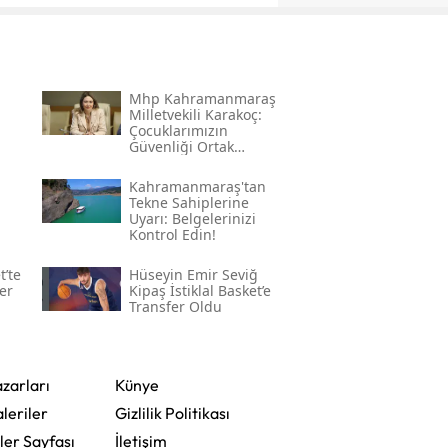
Mhp Kahramanmaraş
Milletvekili Karakoç:
Çocuklarımızın
Güvenliği Ortak
Vazifemiz
Kahramanmaraş'tan
Tekne Sahiplerine
Uyarı: Belgelerinizi
Kontrol Edin!
t’te
Hüseyin Emir Seviğ
er
Kipaş İstiklal Basket’e
Transfer Oldu
zarları
Künye
leriler
Gizlilik Politikası
ler Sayfası
İletişim