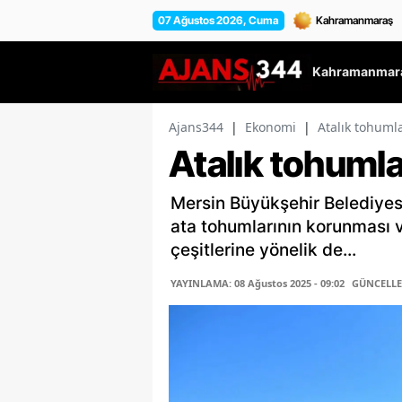
07 Ağustos 2026, Cuma
Kahramanmara
Ajans344
|
Ekonomi
|
Atalık tohuml
Atalık tohumla
Mersin Büyükşehir Belediyesi
ata tohumlarının korunması v
çeşitlerine yönelik de...
YAYINLAMA: 08 Ağustos 2025 - 09:02
GÜNCELLEM