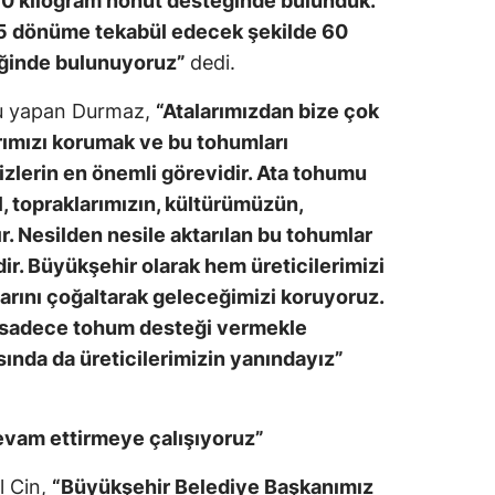
60 kilogram nohut desteğinde bulunduk.
 5 dönüme tekabül edecek şekilde 60
ğinde bulunuyoruz”
dedi.
u yapan Durmaz,
“Atalarımızdan bize çok
rımızı korumak ve bu tohumları
izlerin en önemli görevidir. Ata tohumu
 topraklarımızın, kültürümüzün,
r. Nesilden nesile aktarılan bu tohumlar
dir. Büyükşehir olarak hem üreticilerimizi
arını çoğaltarak geleceğimizi koruyoruz.
k sadece tohum desteği vermekle
nda da üreticilerimizin yanındayız”
evam ettirmeye çalışıyoruz”
l Cin,
“Büyükşehir Belediye Başkanımız