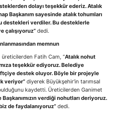
teklerden dolayı teşekkür ederiz. Atalık
hap Başkanım sayesinde atalık tohumları
 destekleri verdiler. Bu desteklerle
e çalışıyoruz”
dedi.
 canlanmasından memnun
üreticilerden Fatih Cam, “
Atalık nohut
ımıza teşekkür ediyoruz. Belediye
ftçiye destek oluyor. Böyle bir projeyle
ek veriyor”
diyerek Büyükşehir’in tarımsal
 bulduğunu kaydetti.
Üreticilerden Ganimet
 Başkanımızın verdiği nohutları deriyoruz.
 biz de faydalanıyoruz”
dedi.