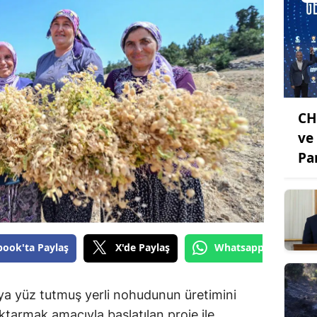
CH
ve
Par
book'ta Paylaş
X'de Paylaş
Whatsapp'tan Gönde
a yüz tutmuş yerli nohudunun üretimini
ktarmak amacıyla başlatılan proje ile