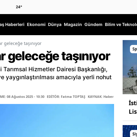
24
°
ş Haberleri
Ekonomi
Dünya
Magazin
Gündem
Bilim ve Teknol
ar geleceğe taşınıyor
Sp
r geleceğe taşınıyor
 Tarımsal Hizmetler Dairesi Başkanlığı,
e yaygınlaştırılması amacıyla yerli nohut
E: 08 Ağustos 2025 - 10:30
EDİTÖR: Fatma TOPTAŞ
KAYNAK: Haber Merkezi
İs
Lis
Si