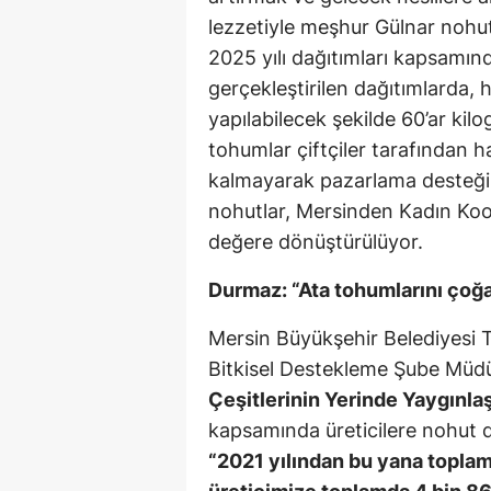
lezzetiyle meşhur Gülnar noh
2025 yılı dağıtımları kapsamın
gerçekleştirilen dağıtımlarda,
yapılabilecek şekilde 60’ar kil
tohumlar çiftçiler tarafından ha
kalmayarak pazarlama desteğini 
nohutlar, Mersinden Kadın Koop
değere dönüştürülüyor.
Durmaz: “Ata tohumlarını çoğ
Mersin Büyükşehir Belediyesi T
Bitkisel Destekleme Şube Mü
Çeşitlerinin Yerinde Yaygınlaş
kapsamında üreticilere nohut d
“2021 yılından bu yana topla