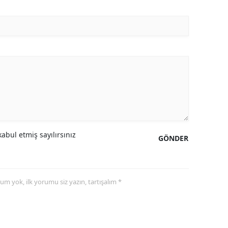
abul etmiş sayılırsınız
GÖNDER
yorum yok, ilk yorumu siz yazın, tartışalım *