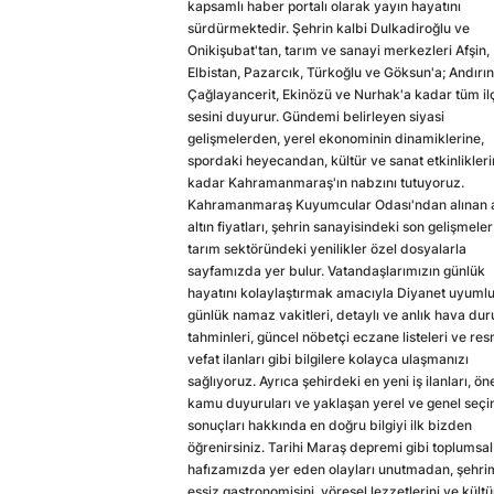
kapsamlı haber portalı olarak yayın hayatını
sürdürmektedir. Şehrin kalbi Dulkadiroğlu ve
Onikişubat'tan, tarım ve sanayi merkezleri Afşin,
Elbistan, Pazarcık, Türkoğlu ve Göksun'a; Andırın
Çağlayancerit, Ekinözü ve Nurhak'a kadar tüm il
sesini duyurur. Gündemi belirleyen siyasi
gelişmelerden, yerel ekonominin dinamiklerine,
spordaki heyecandan, kültür ve sanat etkinlikler
kadar Kahramanmaraş'ın nabzını tutuyoruz.
Kahramanmaraş Kuyumcular Odası'ndan alınan a
altın fiyatları, şehrin sanayisindeki son gelişmeler
tarım sektöründeki yenilikler özel dosyalarla
sayfamızda yer bulur. Vatandaşlarımızın günlük
hayatını kolaylaştırmak amacıyla Diyanet uyuml
günlük namaz vakitleri, detaylı ve anlık hava du
tahminleri, güncel nöbetçi eczane listeleri ve res
vefat ilanları gibi bilgilere kolayca ulaşmanızı
sağlıyoruz. Ayrıca şehirdeki en yeni iş ilanları, ön
kamu duyuruları ve yaklaşan yerel ve genel seç
sonuçları hakkında en doğru bilgiyi ilk bizden
öğrenirsiniz. Tarihi Maraş depremi gibi toplumsal
hafızamızda yer eden olayları unutmadan, şehri
eşsiz gastronomisini, yöresel lezzetlerini ve kültü