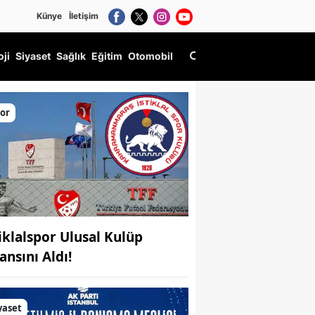
Künye
İletişim
oji
Siyaset
Sağlık
Eğitim
Otomobil
or
tiklalspor Ulusal Kulüp
ansını Aldı!
yaset