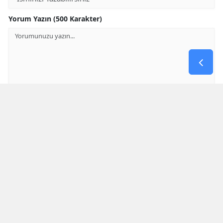
Yorum Yazın (500 Karakter)
GÖNDER
Yorum yazma kurallarını
okumuş ve kabul etmiş sayılırsınız
* Bu içerik ile ilgili yorum yok, ilk yorumu siz yazın, tartışalım *
SON HABERLER