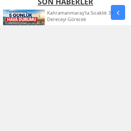
SON HABERLER
Kahramanmaraş’ta Sıcaklık 39
Dereceyi Görecek
Kahramanmaraş’taki Orman Yangını
Kontrol Altında
Kahramanmaraş Küçük Sanayi Sitesi
Yeniden Açıldı
Kahramanmaraşlı Zeynep Sude
Dünya Şampiyonu Oldu