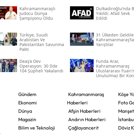
Kahramanmaraşlı
Dulkadiroğlu’nda 
Judocu Dünya
Yıkıldı: Afad Sevk
Şampiyonu Oldu
Edildi
Türkiye, Suudi
31 Ülkeden Geldiler
Arabistan Ve
Kahramanmaraş’ta
Pakistan’dan Savunma
Yarıştılar
Paktı
Deaş’a Dev
Funda Arar,
Operasyon: 30 İlde
Kahramanmaraş
104 Şüpheli Yakalandı
Uluslararası Fuarı
Unutulmaz Bir Kon
Verecek
Gündem
Kahramanmaraş
Köşe Ya
Ekonomi
Haberleri
Foto Ga
Dünya
Afşin Haberleri
Manşet
Magazin
Andırın Haberleri
İstanbu
Bilim ve Teknoloji
Çağlayancerit
Döviz K
,