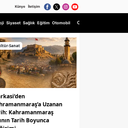
Künye
İletişim
oji
Siyaset
Sağlık
Eğitim
Otomobil
ltür-Sanat
rkasi’den
hramanmaraş’a Uzanan
rih: Kahramanmaraş
ının Tarih Boyunca