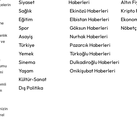
Siyaset
Haberleri
Altın Fi
çelerin
Sağlık
Ekinözü Haberleri
Kripto 
Eğitim
Elbistan Haberleri
Ekonom
ine
Spor
Göksun Haberleri
Nöbetç
nlık
Asayiş
Nurhak Haberleri
 ve
Türkiye
Pazarcık Haberleri
Yemek
Türkoğlu Haberleri
u
Sinema
Dulkadiroğlu Haberleri
rumu
Yaşam
Onikişubat Haberleri
mi
Kültür-Sanat
emli
Dış Politika
im
mizin
rel