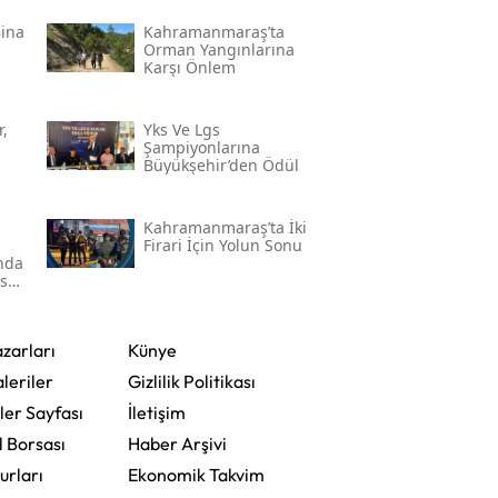
Bina
Kahramanmaraş’ta
Orman Yangınlarına
Karşı Önlem
,
Yks Ve Lgs
Şampiyonlarına
Büyükşehir’den Ödül
Kahramanmaraş’ta İki
Firari İçin Yolun Sonu
'nda
ser
zarları
Künye
leriler
Gizlilik Politikası
ler Sayfası
İletişim
l Borsası
Haber Arşivi
urları
Ekonomik Takvim