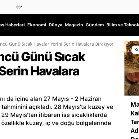
35
°
ş Haberleri
Ekonomi
Dünya
Magazin
Gündem
Bilim ve Teknol
cü Günü Sıcak Havalar Yerini Serin Havalara Bırakıyor
Kü
ncü Günü Sıcak
 Serin Havalara
nı da içine alan 27 Mayıs - 2 Haziran
Ma
a tahminini açıkladı. 28 Mayıs'ta kuzey ve
Ka
 29 Mayıs'tan itibaren ise sıcaklıklarda
Ta
 özellikle kuzey, iç ve doğu bölgelerinde
Ad