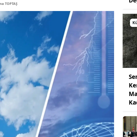
De
tma TOPTAŞ
Kü
Se
Ke
Ma
Ka