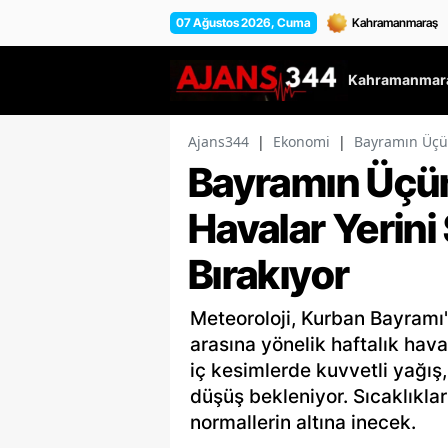
07 Ağustos 2026, Cuma
Kahramanmara
Ajans344
|
Ekonomi
|
Bayramın Üçün
Bayramın Üçü
Havalar Yerini
Bırakıyor
Meteoroloji, Kurban Bayramı'
arasına yönelik haftalık hav
iç kesimlerde kuvvetli yağış,
düşüş bekleniyor. Sıcaklıklar
normallerin altına inecek.