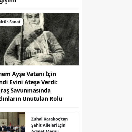
ğişimi
ltür-Sanat
nem Ayşe Vatanı İçin
ndi Evini Ateşe Verdi:
raş Savunmasında
dınların Unutulan Rolü
Zuhal Karakoç’tan
Şehit Aileleri İçin
Adalet Mesajı