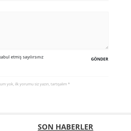
abul etmiş sayılırsınız
GÖNDER
yorum yok, ilk yorumu siz yazın, tartışalım *
SON HABERLER