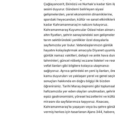
Çağlayancerit, Ekinözü ve Nurhak'a kadar tüm il
sesini duyurur. Gündemi belirleyen siyasi
gelişmelerden, yerel ekonominin dinamiklerine,
spordaki heyecandan, kültür ve sanat etkinlikler
kadar Kahramanmaraş'ın nabzını tutuyoruz.
Kahramanmaraş Kuyumcular Odası'ndan alınan a
altın fiyatları, şehrin sanayisindeki son gelişmeler
tarım sektöründeki yenilikler özel dosyalarla
sayfamızda yer bulur. Vatandaşlarımızın günlük
hayatını kolaylaştırmak amacıyla Diyanet uyuml
günlük namaz vakitleri, detaylı ve anlık hava du
tahminleri, güncel nöbetçi eczane listeleri ve res
vefat ilanları gibi bilgilere kolayca ulaşmanızı
sağlıyoruz. Ayrıca şehirdeki en yeni iş ilanları, ön
kamu duyuruları ve yaklaşan yerel ve genel seç
sonuçları hakkında en doğru bilgiyi ilk bizden
öğrenirsiniz. Tarihi Maraş depremi gibi toplumsal
hafızamızda yer eden olayları unutmadan, şehri
eşsiz gastronomisini, yöresel lezzetlerini ve kültü
mirasını da sayfalarımıza taşıyoruz. Kısacası,
Kahramanmaraş'ta yaşayan veya bu şehre gönül
vermiş herkes için tasarlanan Ajans 344, habere,