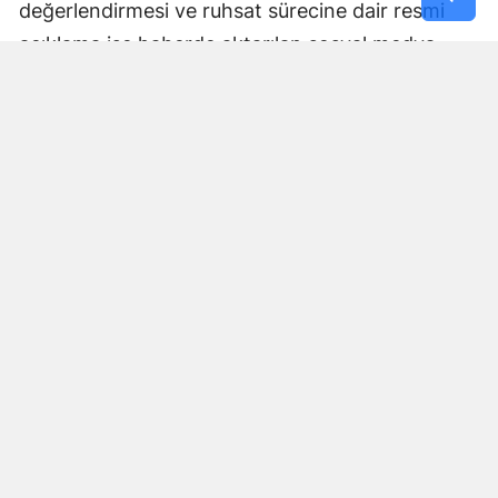
değerlendirmesi ve ruhsat sürecine dair resmi
açıklama ise haberde aktarılan sosyal medya
paylaşımında yer almadı.
Yorumlar
İsim*
Yorum Yazın (500 Karakter)
GÖNDER