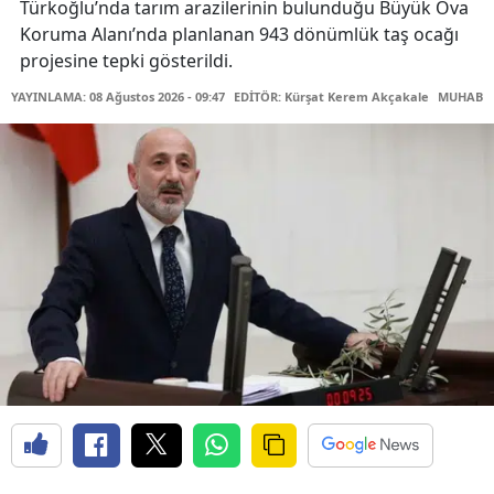
Türkoğlu’nda tarım arazilerinin bulunduğu Büyük Ova
Koruma Alanı’nda planlanan 943 dönümlük taş ocağı
projesine tepki gösterildi.
YAYINLAMA: 08 Ağustos 2026 - 09:47
EDİTÖR: Kürşat Kerem Akçakale
MUHABİR