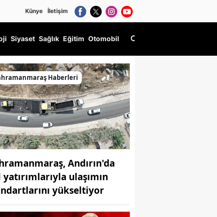
Künye
İletişim
oji
Siyaset
Sağlık
Eğitim
Otomobil
ahramanmaraş Haberleri
hramanmaraş, Andırın'da
l yatırımlarıyla ulaşımın
andartlarını yükseltiyor