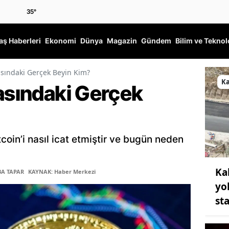
35
°
ş Haberleri
Ekonomi
Dünya
Magazin
Gündem
Bilim ve Teknol
kasındaki Gerçek Beyin Kim?
K
kasındaki Gerçek
coin’i nasıl icat etmiştir ve bugün neden
Ka
BA TAPAR
KAYNAK: Haber Merkezi
yo
st