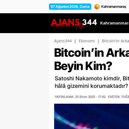
07 Ağustos 2026, Cuma
Kahramanmara
Ajans344
|
Ekonomi
|
Bitcoin’in Ar
Bitcoin’in Ar
Beyin Kim?
Satoshi Nakamoto kimdir, Bit
hâlâ gizemini korumaktadır?
YAYINLAMA: 25 Ekim 2025 - 17:02
EDİTÖR: TUĞ