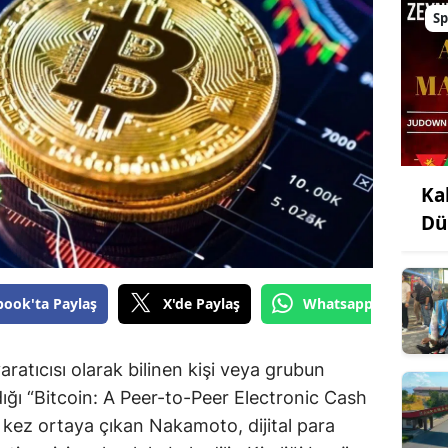
Sp
Ka
Dü
book'ta Paylaş
X'de Paylaş
Whatsapp'tan Gönde
ratıcısı olarak bilinen kişi veya grubun
ığı “Bitcoin: A Peer-to-Peer Electronic Cash
k kez ortaya çıkan Nakamoto, dijital para