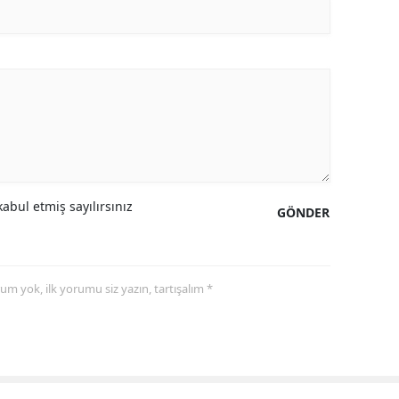
abul etmiş sayılırsınız
GÖNDER
yorum yok, ilk yorumu siz yazın, tartışalım *