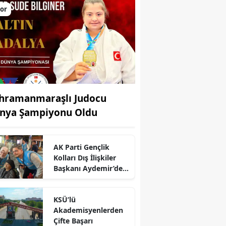
or
hramanmaraşlı Judocu
nya Şampiyonu Oldu
AK Parti Gençlik
r
Kolları Dış İlişkiler
Başkanı Aydemir’den
Kahramanmaraş
Çıkarması
KSÜ’lü
Akademisyenlerden
Çifte Başarı