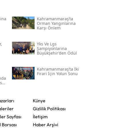
Bina
Kahramanmaraş’ta
Orman Yangınlarına
Karşı Önlem
,
Yks Ve Lgs
Şampiyonlarına
Büyükşehir’den Ödül
Kahramanmaraş’ta İki
Firari İçin Yolun Sonu
'nda
ser
zarları
Künye
leriler
Gizlilik Politikası
ler Sayfası
İletişim
l Borsası
Haber Arşivi