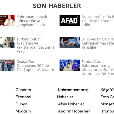
SON HABERLER
Kahramanmaraşlı
Dulkadiroğlu’nda 
Judocu Dünya
Yıkıldı: Afad Sevk
Şampiyonu Oldu
Edildi
Türkiye, Suudi
31 Ülkeden Geldiler
Arabistan Ve
Kahramanmaraş’ta
Pakistan’dan Savunma
Yarıştılar
Paktı
Deaş’a Dev
Funda Arar,
Operasyon: 30 İlde
Kahramanmaraş
104 Şüpheli Yakalandı
Uluslararası Fuarı
Unutulmaz Bir Kon
Verecek
Gündem
Kahramanmaraş
Köşe Ya
Ekonomi
Haberleri
Foto Ga
Dünya
Afşin Haberleri
Manşet
Magazin
Andırın Haberleri
İstanbu