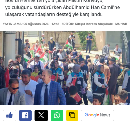
Bosna Hersek'ten yola çıkan Filistin Konvoyu,
yolculuğunu sürdürürken Abdülhamid Han Camii'ne
ulaşarak vatandaşların desteğiyle karşılandı.
YAYINLAMA: 06 Ağustos 2026 - 12:48
EDİTÖR: Kürşat Kerem Akçakale
MUHABİR: