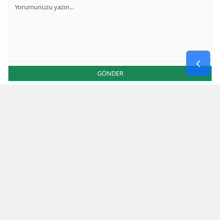
GÖNDER
Yorum yazma kurallarını
okumuş ve kabul etmiş sayılırsınız
* Bu içerik ile ilgili yorum yok, ilk yorumu siz yazın, tartışalım *
SON HABERLER
Kahramanmaraş Elbistan’da