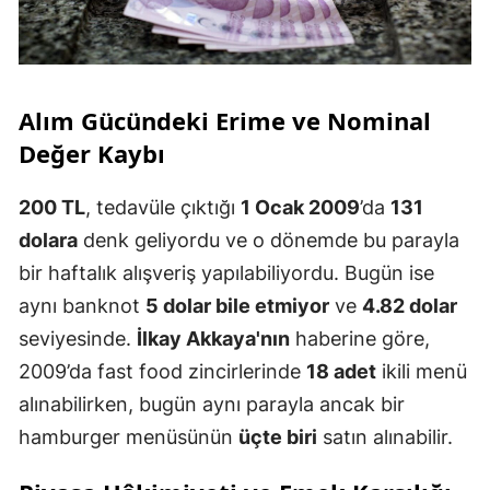
Alım Gücündeki Erime ve Nominal
Değer Kaybı
200 TL
, tedavüle çıktığı
1 Ocak 2009
’da
131
dolara
denk geliyordu ve o dönemde bu parayla
bir haftalık alışveriş yapılabiliyordu. Bugün ise
aynı banknot
5 dolar bile etmiyor
ve
4.82 dolar
seviyesinde.
İlkay Akkaya'nın
haberine göre,
2009’da fast food zincirlerinde
18 adet
ikili menü
alınabilirken, bugün aynı parayla ancak bir
hamburger menüsünün
üçte biri
satın alınabilir.