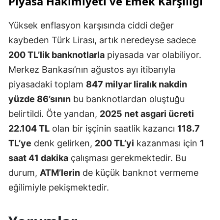
Piyasa Hâkimiyeti ve Emek Karşılığı
Yüksek enflasyon karşısında ciddi değer
kaybeden Türk Lirası, artık neredeyse sadece
200 TL’lik banknotlarla
piyasada var olabiliyor.
Merkez Bankası’nın ağustos ayı itibarıyla
piyasadaki toplam
847 milyar liralık nakdin
yüzde 86’sının
bu banknotlardan oluştuğu
belirtildi. Öte yandan,
2025 net asgari ücreti
22.104 TL
olan bir işçinin saatlik kazancı
118.7
TL’ye
denk gelirken,
200 TL’yi
kazanması için
1
saat 41 dakika
çalışması gerekmektedir. Bu
durum,
ATM’lerin
de küçük banknot vermeme
eğilimiyle pekişmektedir.