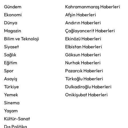
Gündem
Kahramanmaraş Haberleri
Ekonomi
Afşin Haberleri
Dünya
Andırın Haberleri
Magazin
Çağlayancerit Haberleri
Bilim ve Teknoloji
Ekinözü Haberleri
Siyaset
Elbistan Haberleri
Sağlık
Göksun Haberleri
Eğitim
Nurhak Haberleri
Spor
Pazarcık Haberleri
Asayiş
Türkoğlu Haberleri
Türkiye
Dulkadiroğlu Haberleri
Yemek
Onikişubat Haberleri
Sinema
Yaşam
Kültür-Sanat
Dış Politika