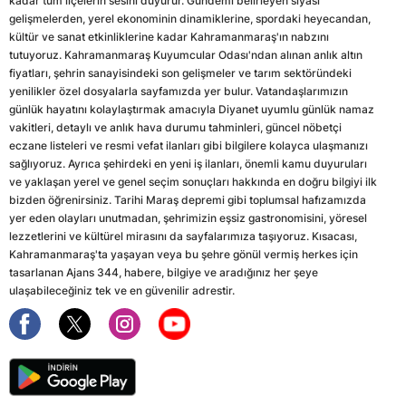
kadar tüm ilçelerin sesini duyurur. Gündemi belirleyen siyasi
gelişmelerden, yerel ekonominin dinamiklerine, spordaki heyecandan,
kültür ve sanat etkinliklerine kadar Kahramanmaraş'ın nabzını
tutuyoruz. Kahramanmaraş Kuyumcular Odası'ndan alınan anlık altın
fiyatları, şehrin sanayisindeki son gelişmeler ve tarım sektöründeki
yenilikler özel dosyalarla sayfamızda yer bulur. Vatandaşlarımızın
günlük hayatını kolaylaştırmak amacıyla Diyanet uyumlu günlük namaz
vakitleri, detaylı ve anlık hava durumu tahminleri, güncel nöbetçi
eczane listeleri ve resmi vefat ilanları gibi bilgilere kolayca ulaşmanızı
sağlıyoruz. Ayrıca şehirdeki en yeni iş ilanları, önemli kamu duyuruları
ve yaklaşan yerel ve genel seçim sonuçları hakkında en doğru bilgiyi ilk
bizden öğrenirsiniz. Tarihi Maraş depremi gibi toplumsal hafızamızda
yer eden olayları unutmadan, şehrimizin eşsiz gastronomisini, yöresel
lezzetlerini ve kültürel mirasını da sayfalarımıza taşıyoruz. Kısacası,
Kahramanmaraş'ta yaşayan veya bu şehre gönül vermiş herkes için
tasarlanan Ajans 344, habere, bilgiye ve aradığınız her şeye
ulaşabileceğiniz tek ve en güvenilir adrestir.