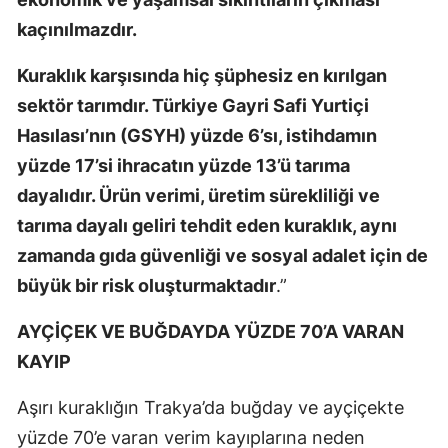
kaçınılmazdır.
Kuraklık karşısında hiç şüphesiz en kırılgan
sektör tarımdır. Türkiye Gayri Safi Yurtiçi
Hasılası’nın (GSYH) yüzde 6’sı, istihdamın
yüzde 17’si ihracatın yüzde 13’ü tarıma
dayalıdır. Ürün verimi, üretim sürekliliği ve
tarıma dayalı geliri tehdit eden kuraklık, aynı
zamanda gıda güvenliği ve sosyal adalet için de
büyük bir risk oluşturmaktadır
.”
AYÇİÇEK VE BUĞDAYDA YÜZDE 70’A VARAN
KAYIP
Aşırı kuraklığın Trakya’da buğday ve ayçiçekte
yüzde 70’e varan verim kayıplarına neden