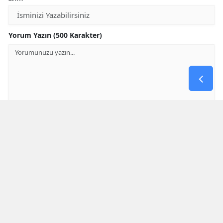
Yorum Yazın (500 Karakter)
GÖNDER
Yorum yazma kurallarını
okumuş ve kabul etmiş sayılırsınız
* Bu içerik ile ilgili yorum yok, ilk yorumu siz yazın, tartışalım *