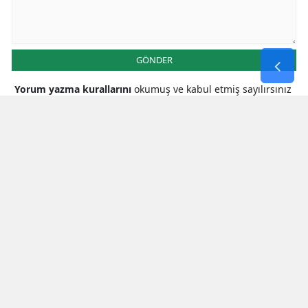
GÖNDER
Yorum yazma kurallarını
okumuş ve kabul etmiş sayılırsınız
* Bu içerik ile ilgili yorum yok, ilk yorumu siz yazın, tartışalım *
SON HABERLER
Zuhal Karakoç’tan Bakan Güler’e
Kritik Ziyaret