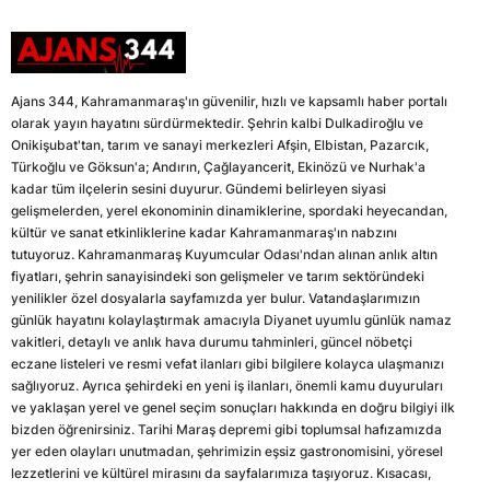
Ajans 344, Kahramanmaraş'ın güvenilir, hızlı ve kapsamlı haber portalı
olarak yayın hayatını sürdürmektedir. Şehrin kalbi Dulkadiroğlu ve
Onikişubat'tan, tarım ve sanayi merkezleri Afşin, Elbistan, Pazarcık,
Türkoğlu ve Göksun'a; Andırın, Çağlayancerit, Ekinözü ve Nurhak'a
kadar tüm ilçelerin sesini duyurur. Gündemi belirleyen siyasi
gelişmelerden, yerel ekonominin dinamiklerine, spordaki heyecandan,
kültür ve sanat etkinliklerine kadar Kahramanmaraş'ın nabzını
tutuyoruz. Kahramanmaraş Kuyumcular Odası'ndan alınan anlık altın
fiyatları, şehrin sanayisindeki son gelişmeler ve tarım sektöründeki
yenilikler özel dosyalarla sayfamızda yer bulur. Vatandaşlarımızın
günlük hayatını kolaylaştırmak amacıyla Diyanet uyumlu günlük namaz
vakitleri, detaylı ve anlık hava durumu tahminleri, güncel nöbetçi
eczane listeleri ve resmi vefat ilanları gibi bilgilere kolayca ulaşmanızı
sağlıyoruz. Ayrıca şehirdeki en yeni iş ilanları, önemli kamu duyuruları
ve yaklaşan yerel ve genel seçim sonuçları hakkında en doğru bilgiyi ilk
bizden öğrenirsiniz. Tarihi Maraş depremi gibi toplumsal hafızamızda
yer eden olayları unutmadan, şehrimizin eşsiz gastronomisini, yöresel
lezzetlerini ve kültürel mirasını da sayfalarımıza taşıyoruz. Kısacası,