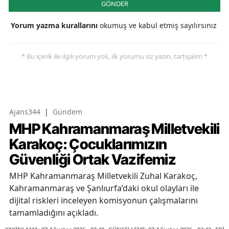
GÖNDER
Yorum yazma kurallarını
okumuş ve kabul etmiş sayılırsınız
* Bu içerik ile ilgili yorum yok, ilk yorumu siz yazın, tartışalım *
Ajans344
|
Gündem
MHP Kahramanmaraş Milletvekili
Karakoç: Çocuklarımızın
Güvenliği Ortak Vazifemiz
MHP Kahramanmaraş Milletvekili Zuhal Karakoç,
Kahramanmaraş ve Şanlıurfa’daki okul olayları ile
dijital riskleri inceleyen komisyonun çalışmalarını
tamamladığını açıkladı.