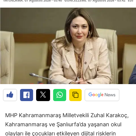
YAYINLAMA: 07 Ağustos 2026 - 03:40
GÜNCELLEME: 07 Ağustos 2026 - 03:42
EDİT
MHP Kahramanmaraş Milletvekili Zuhal Karakoç,
Kahramanmaraş ve Şanlıurfa’da yaşanan okul
olayları ile çocukları etkileyen dijital risklerin