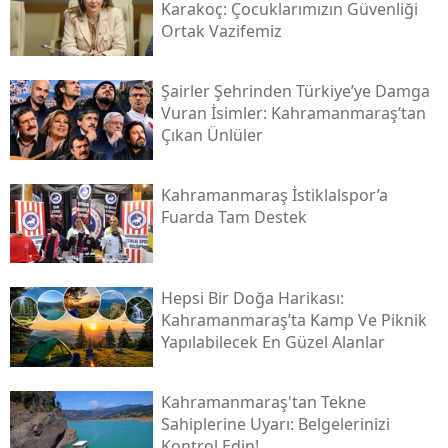
Karakoç: Çocuklarımızın Güvenliği
Ortak Vazifemiz
Şairler Şehrinden Türkiye’ye Damga
Vuran İsimler: Kahramanmaraş’tan
Çıkan Ünlüler
Kahramanmaraş İstiklalspor’a
Fuarda Tam Destek
Hepsi Bir Doğa Harikası:
Kahramanmaraş’ta Kamp Ve Piknik
Yapılabilecek En Güzel Alanlar
Kahramanmaraş'tan Tekne
Sahiplerine Uyarı: Belgelerinizi
Kontrol Edin!