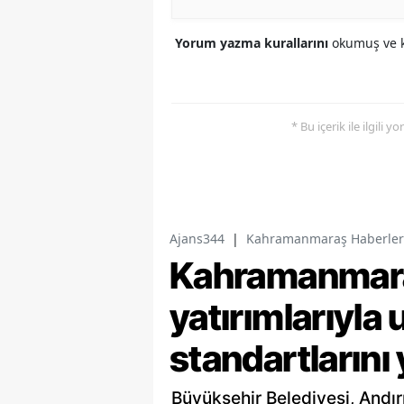
Yorum yazma kurallarını
okumuş ve k
* Bu içerik ile ilgili 
Ajans344
|
Kahramanmaraş Haberler
Kahramanmaraş
yatırımlarıyla 
standartlarını
Büyükşehir Belediyesi, Andır