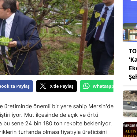
TO
'K
Ek
Şe
book'ta Paylaş
X'de Paylaş
Whatsapp'tan Gönde
e üretiminde önemli bir yere sahip Mersin'de
ştiriliyor. Mut ilçesinde de açık ve örtü
a bu sene 24 bin 180 ton rekolte bekleniyor.
riklerin turfanda olması fiyatıyla üreticisini