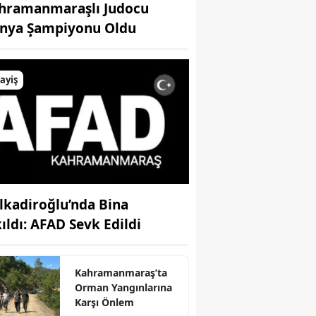
hramanmaraşlı Judocu
nya Şampiyonu Oldu
ayiş
lkadiroğlu’nda Bina
kıldı: AFAD Sevk Edildi
Kahramanmaraş’ta
Orman Yangınlarına
Karşı Önlem