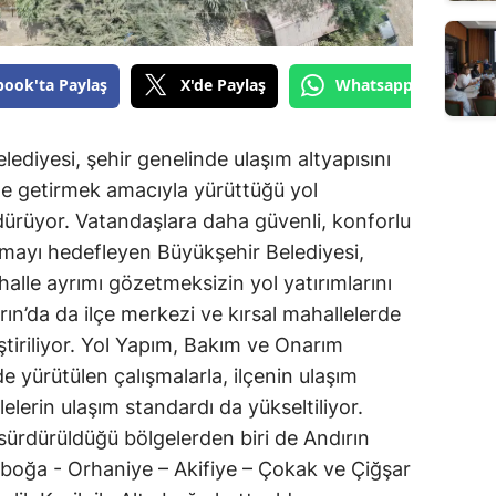
book'ta Paylaş
X'de Paylaş
Whatsapp'tan Gönde
diyesi, şehir genelinde ulaşım altyapısını
le getirmek amacıyla yürüttüğü yol
dürüyor. Vatandaşlara daha güvenli, konforlu
nmayı hedefleyen Büyükşehir Belediyesi,
halle ayrımı gözetmeksizin yol yatırımlarını
n’da da ilçe merkezi ve kırsal mahallelerde
ştiriliyor. Yol Yapım, Bakım ve Onarım
e yürütülen çalışmalarla, ilçenin ulaşım
lelerin ulaşım standardı da yükseltiliyor.
 sürdürüldüğü bölgelerden biri de Andırın
ınboğa - Orhaniye – Akifiye – Çokak ve Çiğşar