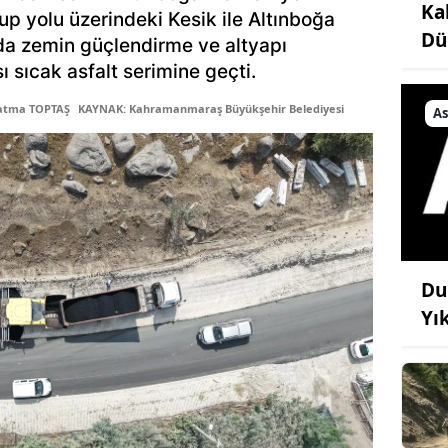
Ka
up yolu üzerindeki Kesik ile Altınboğa
Dü
lda zemin güçlendirme ve altyapı
ı sıcak asfalt serimine geçti.
Fatma TOPTAŞ
KAYNAK: Kahramanmaraş Büyükşehir Belediyesi
As
Du
Yı