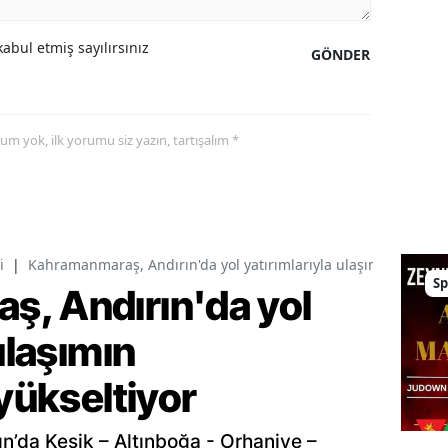
abul etmiş sayılırsınız
GÖNDER
yorum yok, ilk yorumu siz yazın, tartışalım *
i
|
Kahramanmaraş, Andırın'da yol yatırımlarıyla ulaşımın standart
Sp
, Andırın'da yol
ulaşımın
 yükseltiyor
ın’da Kesik – Altınboğa - Orhaniye –