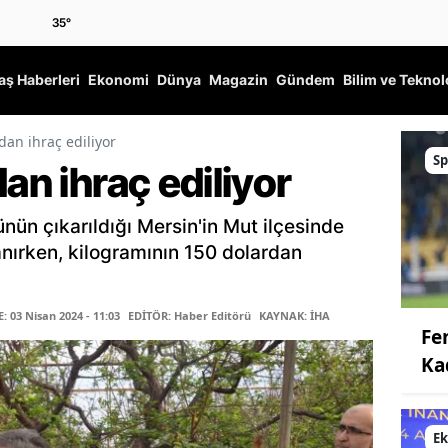
35
°
ş Haberleri
Ekonomi
Dünya
Magazin
Gündem
Bilim ve Teknol
dan ihraç ediliyor
Sp
an ihraç ediliyor
ünün çıkarıldığı Mersin'in Mut ilçesinde
planırken, kilogramının 150 dolardan
 03 Nisan 2024 - 11:03
EDİTÖR: Haber Editörü
KAYNAK: İHA
Fe
Ka
E