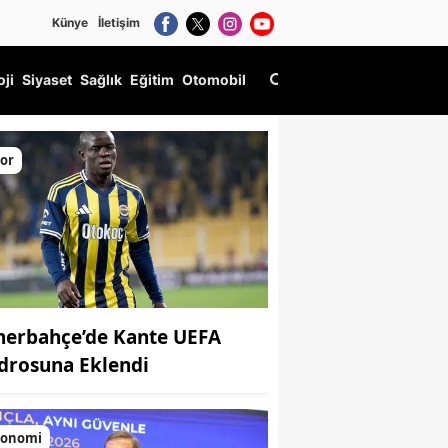
Künye
İletişim
oji
Siyaset
Sağlık
Eğitim
Otomobil
or
nerbahçe’de Kante UEFA
drosuna Eklendi
konomi