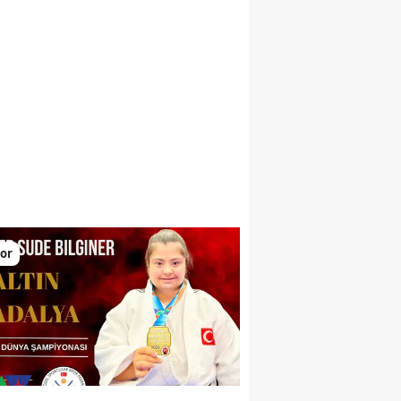
larını yükseltiyor
or