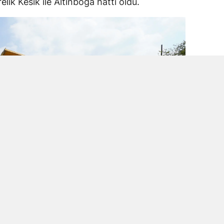
lik Kesik ile Altınboğa hattı oldu.