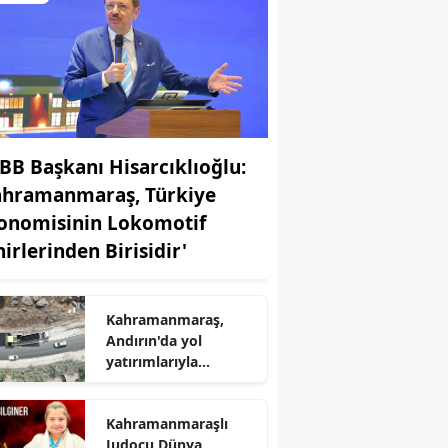
BB Başkanı Hisarcıklıoğlu:
ahramanmaraş, Türkiye
onomisinin Lokomotif
hirlerinden Birisidir'
r
Kahramanmaraş,
Andırın'da yol
yatırımlarıyla
ulaşımın
standartlarını
Kahramanmaraşlı
yükseltiyor
Judocu Dünya