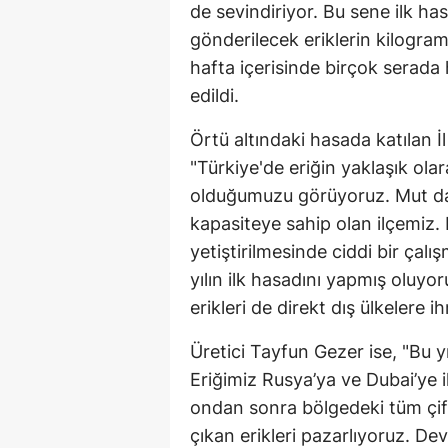
de sevindiriyor. Bu sene ilk ha
gönderilecek eriklerin kilogramd
hafta içerisinde birçok serada
edildi.
Örtü altındaki hasada katılan
"Türkiye'de eriğin yaklaşık olar
olduğumuzu görüyoruz. Mut da M
kapasiteye sahip olan ilçemiz. 
yetiştirilmesinde ciddi bir ça
yılın ilk hasadını yapmış oluyo
erikleri de direkt dış ülkelere i
Üretici Tayfun Gezer ise, "Bu yıl
Eriğimiz Rusya’ya ve Dubai’ye 
ondan sonra bölgedeki tüm çiftç
çıkan erikleri pazarlıyoruz. Dev