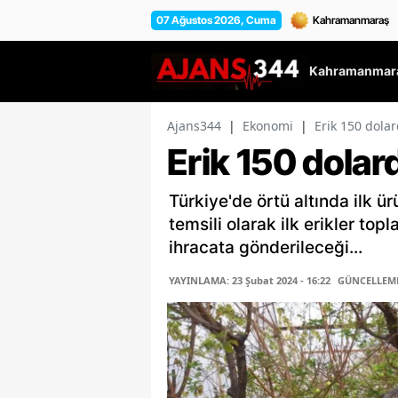
07 Ağustos 2026, Cuma
Kahramanmara
Ajans344
|
Ekonomi
|
Erik 150 dolar
Erik 150 dolard
Türkiye'de örtü altında ilk ür
temsili olarak ilk erikler to
ihracata gönderileceği...
YAYINLAMA: 23 Şubat 2024 - 16:22
GÜNCELLEME: