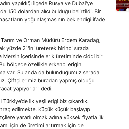
sadın yapıldığı ilçede Rusya ve Dubai'ye
a 150 dolardan alıcı bulduğu belirtildi. Bir
 hasatların yoğunlaşmasının beklendiği ifade
 İl Tarım ve Orman Müdürü Erdem Karadağ,
ak yüzde 21'ini üreterek birinci sırada
ersin içerisinde erik üretiminde ciddi bir
Bu bölgede özellikle erkenci eriğin
lışma var. Şu anda da bulunduğumuz serada
ruz. Çiftçilerimiz buradan yapmış olduğu
hracat yapıyorlar" dedi.
 Türkiye’de ilk yeşil eriği biz çıkardık.
ihraç edilmekte. Küçük küçük başlayıp
ilere yararlı olmak adına yüksek fiyatla ilk
amı için de üretimi artırmak için de